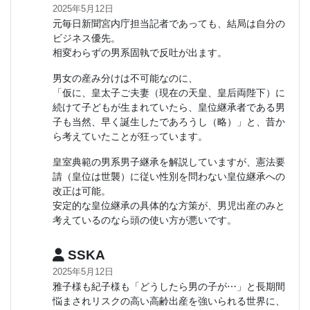
2025年5月12日
元毎日新聞宮内庁担当記者であっても、結局は自分の
ビジネス優先。
相変わらずの男系固執で反吐が出ます。
男女の産み分けは不可能なのに、
「仮に、皇太子ご夫妻（現在の天皇、皇后両陛下）に
続けて子どもが生まれていたら、皇位継承者である男
子も当然、早く誕生したであろうし（略）」と、昔か
ら考えていたことが狂っています。
皇室典範の男系男子継承を解説していますが、憲法要
請（皇位は世襲）に従い性別を問わない皇位継承への
改正は可能。
安定的な皇位継承の具体的な方策が、男児出産のみと
考えているのなら頭の使い方が悪いです。
SSKA
2025年5月12日
雅子様も紀子様も「どうしたら男の子が⋯」と長期間
悩まされリスクの高い高齢出産を強いられる世界に、