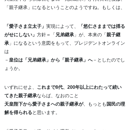
「親子継承」になるということのようですね。もしくは、
「愛子さま立太子」
実現によって、
「悠仁さままでは揺る
がせにしない」
方針＝「
兄弟継承
」が、本来の「
親子継
承
」になるという意図をもって、プレジデントオンライン
は
－
皇位は「兄弟継承」から「親子継承」へ
－としたのでし
ょうか。
いずれにせよ、
これまで8代、200年以上にわたって続い
てきた親子継承
ならば、なおのこと
天皇陛下から愛子さまへの親子継承が
、もっとも
国民の理
解を得られる
と思います。