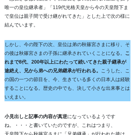
唯一の皇位継承者」「119代光格天皇から今の天皇陛下ま
で皇位は親子間で受け継がれてきた」とした上で次の様に
結んでいます。
しかし、今の陛下の次、皇位は弟の秋篠宮さまに移り、そ
の後は秋篠宮さまの子孫に継承されていくことになる。
こ
れまで8代、200年以上にわたって続いてきた親子継承が
途絶え、兄から弟への兄弟継承が行われる。
こうした、こ
の国の一つの節目を、今、生きている多くの日本人は経験
することになる。歴史の中でも、決して小さな出来事とは
いえまい。
小見出しと記事の内容が真逆
になっているようです
ね。・・・と書いていたのですが、これはつまり、
天皇陛下から秋篠宮さまに「兄弟継承」が行われた後は、