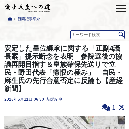
新聞記事紹介
安定した皇位継承に関する「正副4議
長案」提示断念を表明 参院選後の協
議再開目指す＆皇族確保先送りで立
民・野田代表「痛恨の極み」 自民・
麻生氏の先行合意否定に反論も【産経
新聞】
2025年6月21日
06:30
新聞記事
1