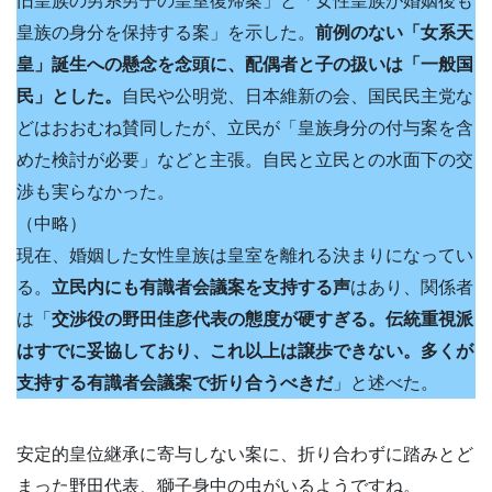
旧皇族の男系男子の皇室復帰案」と「女性皇族が婚姻後も
皇族の身分を保持する案」を示した。
前例のない「女系天
皇」誕生への懸念を念頭に、配偶者と子の扱いは「一般国
民」とした。
自民や公明党、日本維新の会、国民民主党な
どはおおむね賛同したが、立民が「皇族身分の付与案を含
めた検討が必要」などと主張。自民と立民との水面下の交
渉も実らなかった。
（中略）
現在、婚姻した女性皇族は皇室を離れる決まりになってい
る。
立民内にも有識者会議案を支持する声
はあり、関係者
は「
交渉役の野田佳彦代表の態度が硬すぎる。伝統重視派
はすでに妥協しており、これ以上は譲歩できない。多くが
支持する有識者会議案で折り合うべきだ
」と述べた。
安定的皇位継承に寄与しない案に、折り合わずに踏みとど
まった野田代表、獅子身中の虫がいるようですね。