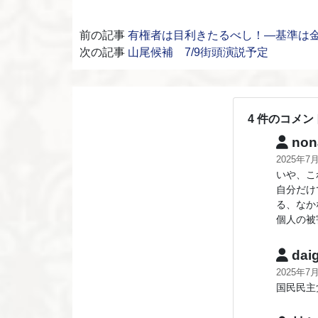
前の記事
有権者は目利きたるべし！―基準は
次の記事
山尾候補 7/9街頭演説予定
4 件のコメン
non
2025年7
いや、こ
自分だけ
る、なか
個人の被
dai
2025年7
国民民主