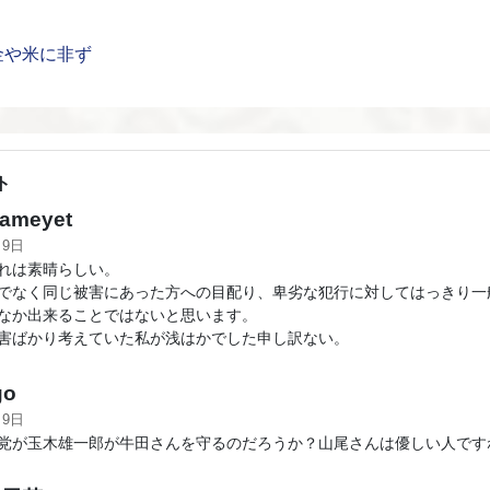
金や米に非ず
ト
ameyet
月9日
れは素晴らしい。
でなく同じ被害にあった方への目配り、卑劣な犯行に対してはっきり一
なか出来ることではないと思います。
害ばかり考えていた私が浅はかでした申し訳ない。
go
月9日
党が玉木雄一郎が牛田さんを守るのだろうか？山尾さんは優しい人です