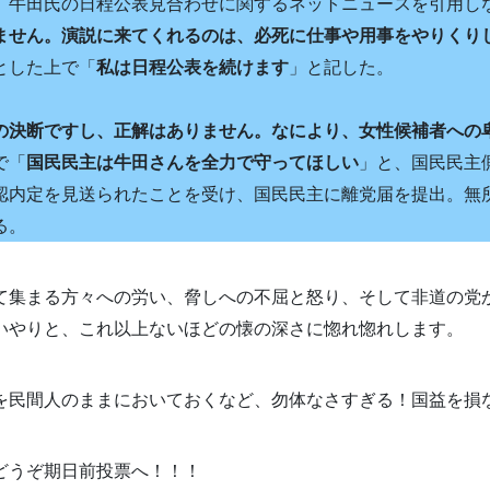
、牛田氏の日程公表見合わせに関するネットニュースを引用し
ません。演説に来てくれるのは、必死に仕事や用事をやりくり
とした上で「
私は日程公表を続けます
」と記した。
の決断ですし、正解はありません。なにより、女性候補者への
で「
国民民主は牛田さんを全力で守ってほしい
」と、国民民主
認内定を見送られたことを受け、国民民主に離党届を提出。無
る。
て集まる方々への労い、脅しへの不屈と怒り、そして非道の党
いやりと、これ以上ないほどの懐の深さに惚れ惚れします。
を民間人のままにおいておくなど、勿体なさすぎる！国益を損
どうぞ期日前投票へ！！！