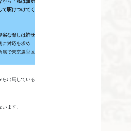
ながら「
私は無所
して駆けつけてく
卑劣な脅しは許せ
側に対応を求め
所属で東京選挙区
から出馬している
ないます。