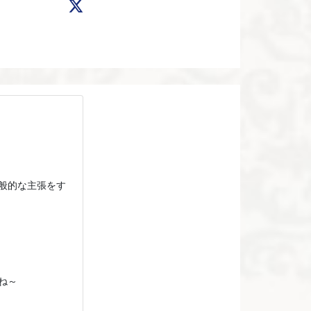
般的な主張をす
ね～