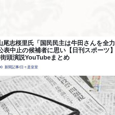
山尾志桜里氏「国民民主は牛田さんを全
公表中止の候補者に思い【日刊スポーツ】＆
街頭演説YouTubeまとめ
00
新聞記事
/
日々是皇室