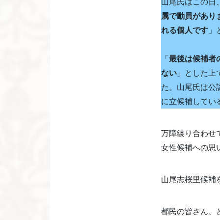
山尾氏はこの日
属で動員があり
れる個人です
」
「
最後は候補者
ない
」とした上
た。山尾氏は公
に立候補してい
万障繰り合わせ
女性候補への思
山尾志桜里候補
都民の皆さん、