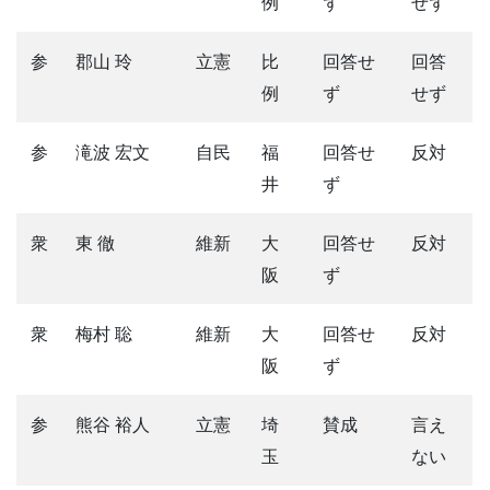
例
ず
せず
参
郡山 玲
立憲
比
回答せ
回答
例
ず
せず
参
滝波 宏文
自民
福
回答せ
反対
井
ず
衆
東 徹
維新
大
回答せ
反対
阪
ず
衆
梅村 聡
維新
大
回答せ
反対
阪
ず
参
熊谷 裕人
立憲
埼
賛成
言え
玉
ない