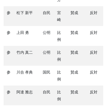
参
松下 新平
自民
宮
賛成
反対
崎
参
上田 勇
公明
比
賛成
反対
例
参
竹内 真二
公明
比
賛成
反対
例
参
川合 孝典
国民
比
賛成
反対
例
参
阿達 雅志
自民
比
賛成
反対
例