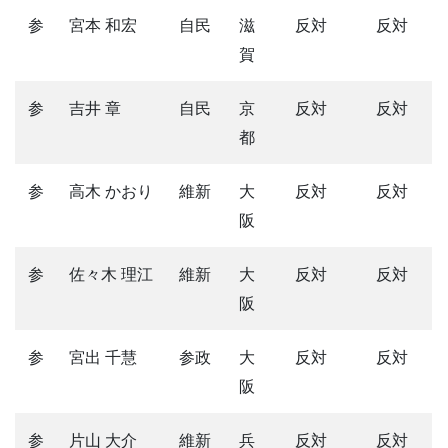
参
宮本 和宏
自民
滋
反対
反対
賀
参
吉井 章
自民
京
反対
反対
都
参
高木 かおり
維新
大
反対
反対
阪
参
佐々木 理江
維新
大
反対
反対
阪
参
宮出 千慧
参政
大
反対
反対
阪
参
片山 大介
維新
兵
反対
反対