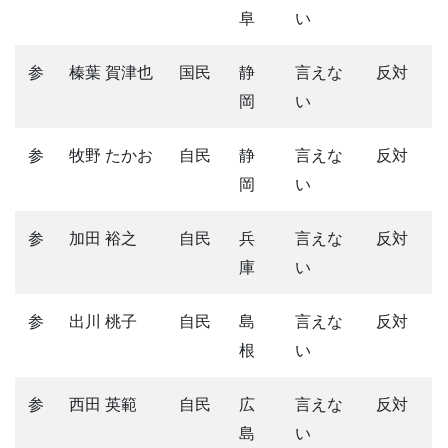
阜
い
参
榛葉 賀津也
国民
静
言えな
反対
岡
い
参
牧野 たかお
自民
静
言えな
反対
岡
い
参
加田 裕之
自民
兵
言えな
反対
庫
い
参
出川 桃子
自民
島
言えな
反対
根
い
参
西田 英範
自民
広
言えな
反対
島
い