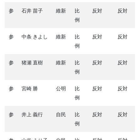
参
石井 苗子
維新
比
反対
反対
例
参
中条 きよし
維新
比
反対
反対
例
参
猪瀬 直樹
維新
比
反対
反対
例
参
宮崎 勝
公明
比
反対
反対
例
参
井上 義行
自民
比
反対
反対
例