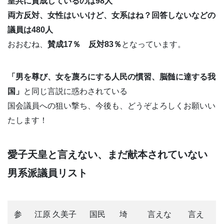
皇共に賛成しているのは98人
両方反対、女性はいいけど、女系はね？回答しないなどの
議員は480人
おおむね、
賛成17％ 反対83％
となっています。
「男を尊び、女を蔑ろにする人民の慣習、脳髄に達する我
国」
と同じ言説に惑わされている
国会議員への狙い撃ち、今後も、どうぞよろしくお願いい
たします！
愛子天皇と言えない、まだ献本されていない
男系派議員リスト
参
江原 久美子
国民
埼
言えな
言え