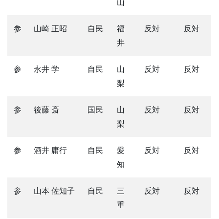
山
参
山崎 正昭
自民
福
反対
反対
井
参
永井 学
自民
山
反対
反対
梨
参
後藤 斎
国民
山
反対
反対
梨
参
酒井 庸行
自民
愛
反対
反対
知
参
山本 佐知子
自民
三
反対
反対
重