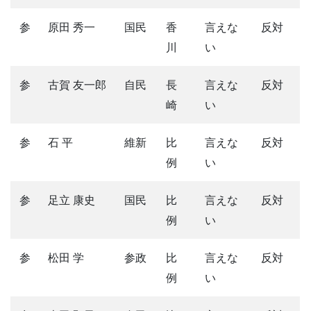
参
原田 秀一
国民
香
言えな
反対
川
い
参
古賀 友一郎
自民
長
言えな
反対
崎
い
参
石 平
維新
比
言えな
反対
例
い
参
足立 康史
国民
比
言えな
反対
例
い
参
松田 学
参政
比
言えな
反対
例
い