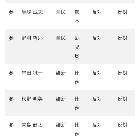
参
馬場 成志
自民
熊
反対
反対
本
参
野村 哲郎
自民
鹿
反対
反対
児
島
参
串田 誠一
維新
比
反対
反対
例
参
松野 明美
維新
比
反対
反対
例
参
青島 健太
維新
比
反対
反対
例