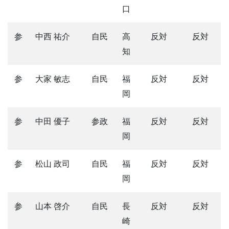
口
参
中西 祐介
自民
高
反対
反対
知
参
大家 敏志
自民
福
反対
反対
岡
参
中田 優子
参政
福
反対
反対
岡
参
松山 政司
自民
福
反対
反対
岡
参
山本 啓介
自民
長
反対
反対
崎