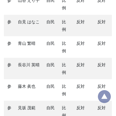
参
山谷 えり子
自民
比
反対
反対
例
参
自見 はなこ
自民
比
反対
反対
例
参
青山 繁晴
自民
比
反対
反対
例
参
長谷川 英晴
自民
比
反対
反対
例
参
藤木 眞也
自民
比
反対
反対
例
参
見坂 茂範
自民
比
反対
反対
例