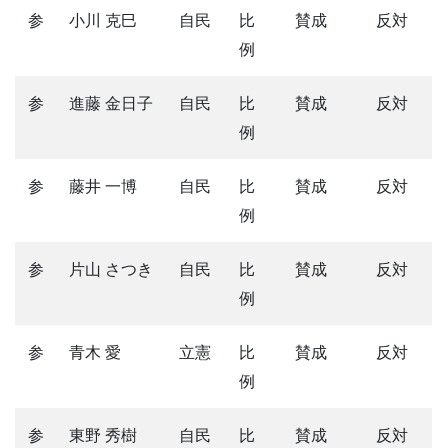
参
小川 克巳
自民
比
賛成
反対
例
参
進藤 金日子
自民
比
賛成
反対
例
参
藤井 一博
自民
比
賛成
反対
例
参
片山 さつき
自民
比
賛成
反対
例
参
青木 愛
立憲
比
賛成
反対
例
参
東野 秀樹
自民
比
賛成
反対