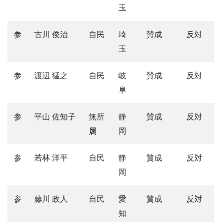
玉
参
古川 俊治
自民
埼
賛成
反対
玉
参
渡辺 猛之
自民
岐
賛成
反対
阜
参
平山 佐知子
無所
静
賛成
反対
属
岡
参
若林 洋平
自民
静
賛成
反対
岡
参
藤川 政人
自民
愛
賛成
反対
知