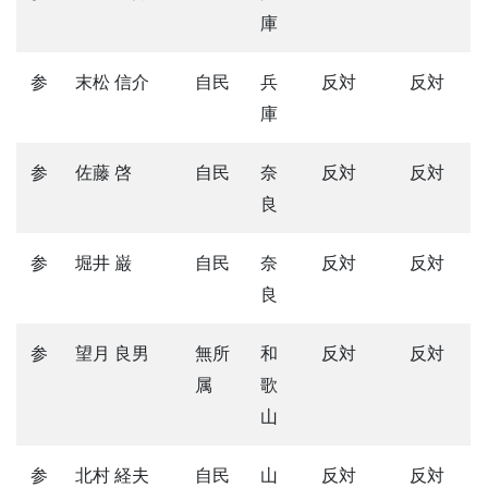
庫
参
末松 信介
自民
兵
反対
反対
庫
参
佐藤 啓
自民
奈
反対
反対
良
参
堀井 巌
自民
奈
反対
反対
良
参
望月 良男
無所
和
反対
反対
属
歌
山
参
北村 経夫
自民
山
反対
反対