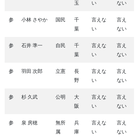
玉
い
ない
参
小林 さやか
国民
千
言えな
言え
葉
い
ない
参
石井 準一
自民
千
言えな
言え
葉
い
ない
参
羽田 次郎
立憲
長
言えな
言え
野
い
ない
参
杉 久武
公明
大
言えな
言え
阪
い
ない
参
泉 房穂
無所
兵
言えな
言え
属
庫
い
ない