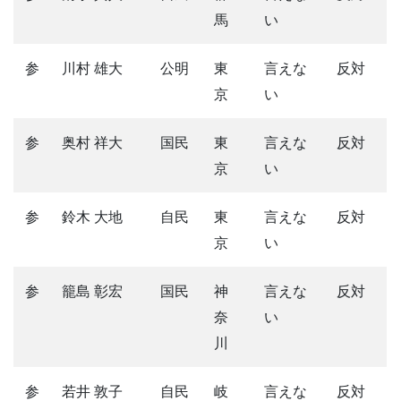
馬
い
参
川村 雄大
公明
東
言えな
反対
京
い
参
奥村 祥大
国民
東
言えな
反対
京
い
参
鈴木 大地
自民
東
言えな
反対
京
い
参
籠島 彰宏
国民
神
言えな
反対
奈
い
川
参
若井 敦子
自民
岐
言えな
反対