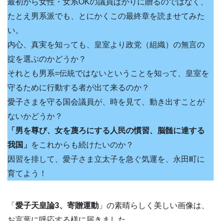
最初から女性・女系OKの議員ばかりに贈るのではなく、
たとえ男系派でも、とにかくこの最終章を読ませてみた
い。
内心、真実を知っても、皇室より政党（組織）の無言の
掟を選ぶのかどうか？
それとも男系=伝統ではないということを知って、皇室を
守るために行動する者が出て来るのか？
愛子さまを守る国会議員が、時を見て、動き出すことが
ないかどうか？
「男を尊び、女を蔑ろにする人民の慣習、脳髄に達する
我国」
をこれからも続けたいのか？
因習を排して、愛子さま立太子を急ぐ気運を、永田町に
育てよう！
「
愛子天皇論3、寄贈運動
」の素晴らしく美しい画像は、
お言葉に呼応する様に届きました。