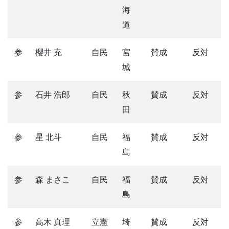
海
道
参
櫻井 充
自民
宮
賛成
反対
城
参
石井 浩郎
自民
秋
賛成
反対
田
参
星 北斗
自民
福
賛成
反対
島
参
森 まさこ
自民
福
賛成
反対
島
参
高木 真理
立憲
埼
賛成
反対