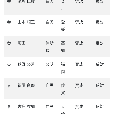
参
磯崎 仁彦
自民
香
賛成
反対
川
参
山本 順三
自民
愛
賛成
反対
媛
参
広田 一
無所
高
賛成
反対
属
知
参
秋野 公造
公明
福
賛成
反対
岡
参
福岡 資麿
自民
佐
賛成
反対
賀
参
古庄 玄知
自民
大
賛成
反対
分