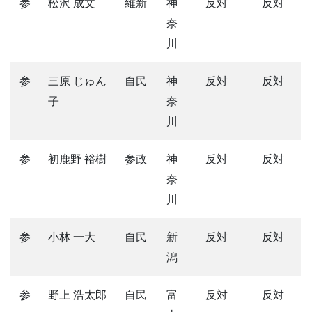
参
松沢 成文
維新
神
反対
反対
奈
川
参
三原 じゅん
自民
神
反対
反対
子
奈
川
参
初鹿野 裕樹
参政
神
反対
反対
奈
川
参
小林 一大
自民
新
反対
反対
潟
参
野上 浩太郎
自民
富
反対
反対