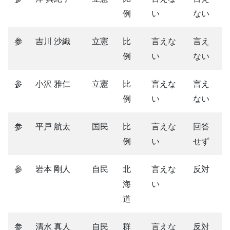
例
い
ない
参
吉川 沙織
立憲
比
言えな
言え
例
い
ない
参
小沢 雅仁
立憲
比
言えな
言え
例
い
ない
参
平戸 航太
国民
比
言えな
回答
例
い
せず
参
岩本 剛人
自民
北
言えな
反対
海
い
道
参
清水 真人
自民
群
言えな
反対