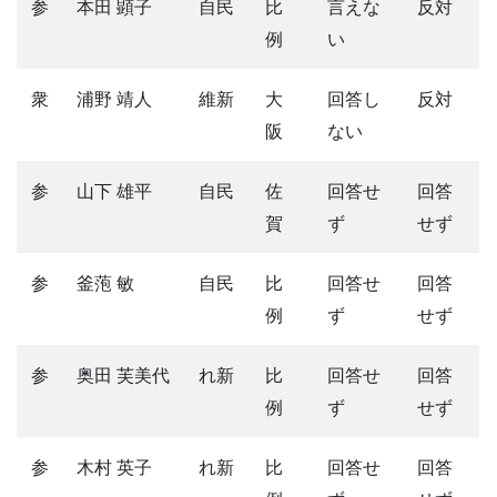
参
本田 顕子
自民
比
言えな
反対
例
い
衆
浦野 靖人
維新
大
回答し
反対
阪
ない
参
山下 雄平
自民
佐
回答せ
回答
賀
ず
せず
参
釜萢 敏
自民
比
回答せ
回答
例
ず
せず
参
奥田 芙美代
れ新
比
回答せ
回答
例
ず
せず
参
木村 英子
れ新
比
回答せ
回答