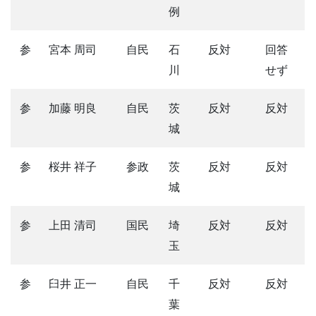
例
参
宮本 周司
自民
石
反対
回答
川
せず
参
加藤 明良
自民
茨
反対
反対
城
参
桜井 祥子
参政
茨
反対
反対
城
参
上田 清司
国民
埼
反対
反対
玉
参
臼井 正一
自民
千
反対
反対
葉