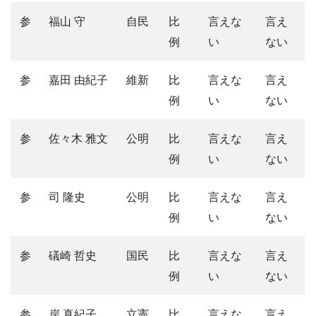
参
福山 守
自民
比
言えな
言え
例
い
ない
参
嘉田 由紀子
維新
比
言えな
言え
例
い
ない
参
佐々木 雅文
公明
比
言えな
言え
例
い
ない
参
司 隆史
公明
比
言えな
言え
例
い
ない
参
礒崎 哲史
国民
比
言えな
言え
例
い
ない
参
岸 真紀子
立憲
比
言えな
言え