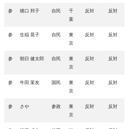
参
猪口 邦子
自民
千
反対
反対
葉
参
生稲 晃子
自民
東
反対
反対
京
参
朝日 健太郎
自民
東
反対
反対
京
参
牛田 茉友
国民
東
反対
反対
京
参
さや
参政
東
反対
反対
京