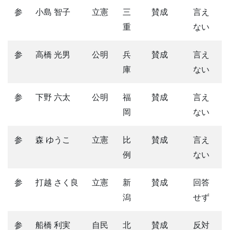
参
小島 智子
立憲
三
賛成
言え
重
ない
参
高橋 光男
公明
兵
賛成
言え
庫
ない
参
下野 六太
公明
福
賛成
言え
岡
ない
参
森 ゆうこ
立憲
比
賛成
言え
例
ない
参
打越 さく良
立憲
新
賛成
回答
潟
せず
参
船橋 利実
自民
北
賛成
反対