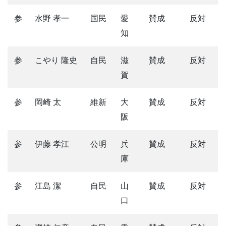
参
水野 孝一
国民
愛
賛成
反対
知
参
こやり 隆史
自民
滋
賛成
反対
賀
参
岡崎 太
維新
大
賛成
反対
阪
参
伊藤 孝江
公明
兵
賛成
反対
庫
参
江島 潔
自民
山
賛成
反対
口