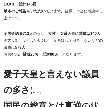
18.9％ 総計145冊
献本のご報告をいただいています。
皆様、本当に感謝申し
上げます。
全国会議員713人
のうち、
女性・女系天皇に賛成は140人
両方反対、女性はいいけど、女系はね？回答しないなどの
議員は
573人
おおむね、
賛成20％ 反対80％
となります。
愛子天皇と言えない議員
の多さ
に、
国民の総意とは真逆
の状