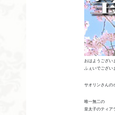
おはようござい
ふぇいでござい
サオリンさんの
唯一無二の
皇太子のティアラ