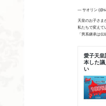
— サオリン (@sa
天皇のお子さま
私たちで変えて
「男系継承は伝