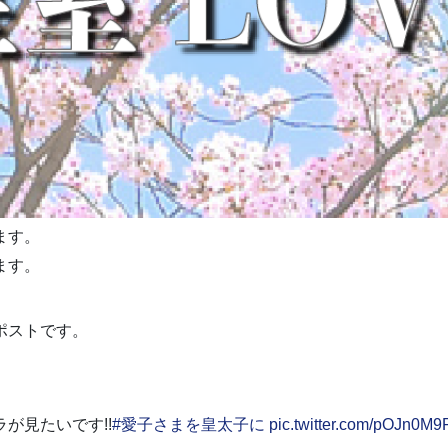
ます。
ます。
ポストです。
が見たいです!!
#愛子さまを皇太子に
pic.twitter.com/pOJn0M