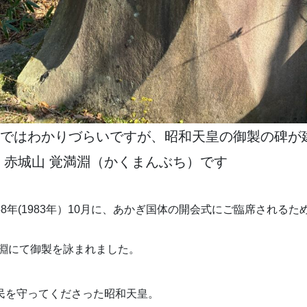
ではわかりづらいですが、昭和天皇の御製の碑が
 赤城山 覚満淵（かくまんぶち）です
8年(1983年）10月に、あかぎ国体の開会式にご臨席される
満淵にて御製を詠まれました。
民を守ってくださった昭和天皇。