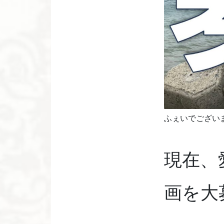
ふぇいでござい
現在、
画を大