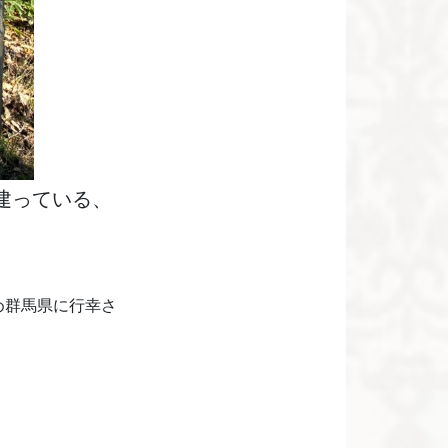
建っている、
ため群馬県に行幸さ