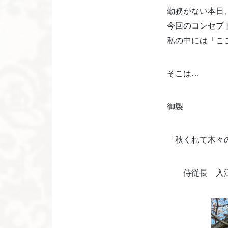
勤務がない本日
今回のコンセプ
私の中には「こ
そこは…
御製
「秋くれて木々
侍従長 入江