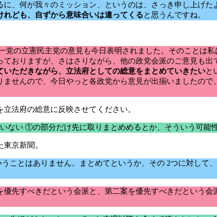
るに、何が我々のミッション、というのは、さっき申し上げた
けれども、自ずから意味合いは違ってくる
と思うんですね。
第一党の立憲民主党の意見も今日表明されました。そのことは
っておりますが、さはさりながら、他の政党会派のご意見も出
ていただきながら、立法府としての総意をまとめていきたい
と
りませんので、今日やっと各政党から意見が出揃いましたので
を立法府の総意に反映させてください。
ていない ①の部分だけ先に取りまとめめるとか、そういう可能
た東京新聞。
いうことはありません。まとめてというか、その 2つに対して
を優先すべきだという会派と、第二案を優先すべきだという会