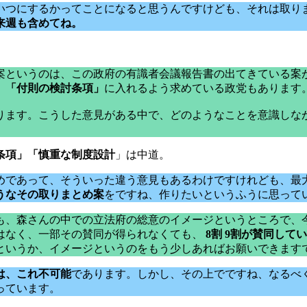
いつにするかってことになると思うんですけども、それは取り
来週も含めてね。
案というのは、この政府の有識者会議報告書の出てきている案
、
「付則の検討条項」
に入れるよう求めている政党もあります
ります。こうした意見がある中で、どのようなことを意識しな
条項」「慎重な制度設計
」は中道。
めであって、そういった違う意見もあるわけですけれども、最
うなその取りまとめ案
をですね、作りたいというふうに思って
も、森さんの中での立法府の総意のイメージというところで、
はなく、一部その賛同が得られなくても、
8割 9割が賛同し
というか、イメージというのをもう少しあればお願いできます
は、これ不可能
であります。しかし、その上でですね、なるべ
っています。