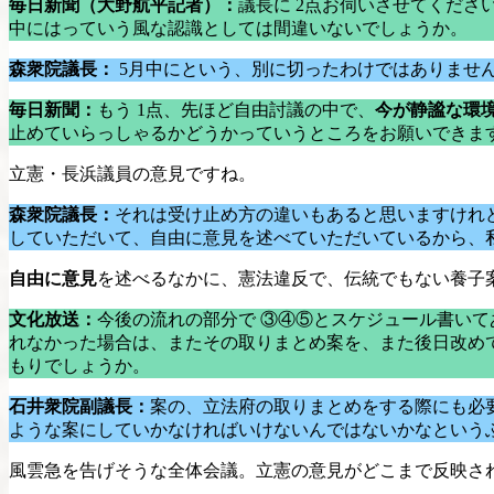
毎日新聞（大野航平記者）：
議長に 2点お伺いさせてくださ
中にはっていう風な認識としては間違いないでしょうか。
森衆院議長：
5月中にという、別に切ったわけではありませ
毎日新聞：
もう 1点、先ほど自由討議の中で、
今が静謐な環
止めていらっしゃるかどうかっていうところをお願いできま
立憲・長浜議員の意見ですね。
森衆院議長：
それは受け止め方の違いもあると思いますけれ
していただいて、自由に意見を述べていただいているから、
自由に意見
を述べるなかに、憲法違反で、伝統でもない養子
文化放送：
今後の流れの部分で ③④⑤とスケジュール書い
れなかった場合は、またその取りまとめ案を、また後日改め
もりでしょうか。
石井衆院副議長：
案の、立法府の取りまとめをする際にも必
ような案にしていかなければいけないんではないかなという
風雲急を告げそうな全体会議。立憲の意見がどこまで反映さ