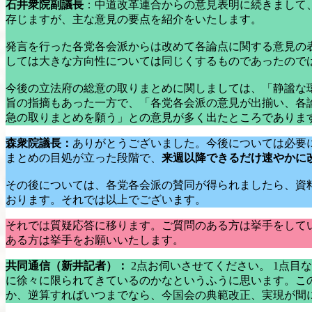
石井衆院副議長
：中道改革連合からの意見表明に続きまして
存じますが、主な意見の要点を紹介をいたします。
発言を行った各党各会派からは改めて各論点に関する意見の
しては大きな方向性については同じくするものであったので
今後の立法府の総意の取りまとめに関しましては、「静謐な
旨の指摘もあった一方で、「各党各会派の意見が出揃い、各
急の取りまとめを願う」との意見が多く出たところでありま
森衆院議長：
ありがとうございました。今後については必要
まとめの目処が立った段階で、
来週以降できるだけ速やかに
その後については、各党各会派の賛同が得られましたら、資
おります。それでは以上でございます。
それでは質疑応答に移ります。ご質問のある方は挙手をして
ある方は挙手をお願いいたします。
共同通信（新井記者）：
2点お伺いさせてください。 1点目
に徐々に限られてきているのかなというふうに思います。こ
か、逆算すればいつまでなら、今国会の典範改正、実現が間に