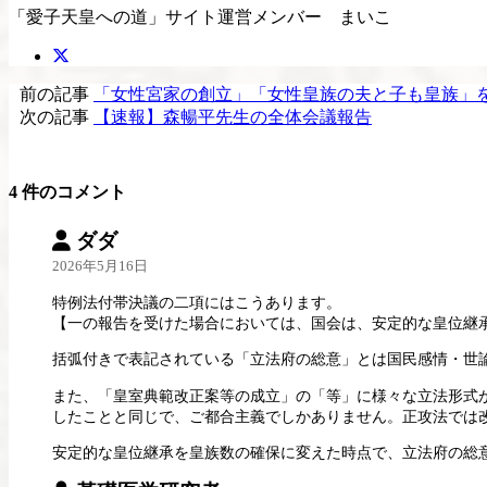
「愛子天皇への道」サイト運営メンバー まいこ
前の記事
「女性宮家の創立」「女性皇族の夫と子も皇族」
次の記事
【速報】森暢平先生の全体会議報告
4 件のコメント
ダダ
2026年5月16日
特例法付帯決議の二項にはこうあります。
【一の報告を受けた場合においては、国会は、安定的な皇位継
括弧付きで表記されている「立法府の総意」とは国民感情・世
また、「皇室典範改正案等の成立」の「等」に様々な立法形式
したことと同じで、ご都合主義でしかありません。正攻法では
安定的な皇位継承を皇族数の確保に変えた時点で、立法府の総