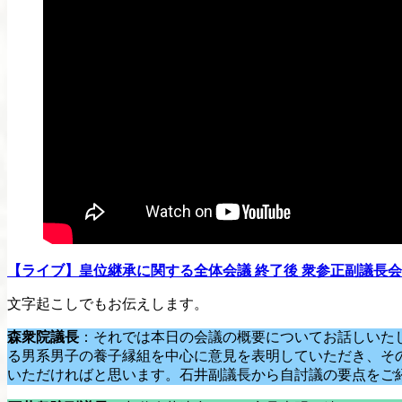
【ライブ】皇位継承に関する全体会議 終了後 衆参正副議長会見【LI
文字起こしでもお伝えします。
森衆院議長
：それでは本日の会議の概要についてお話しいた
る男系男子の養子縁組を中心に意見を表明していただき、そ
いただければと思います。石井副議長から自討議の要点をご