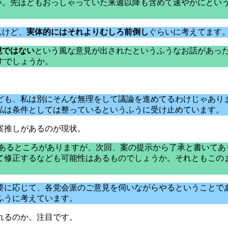
い。先ほどもおっしゃっていた来週以降も含めて速やかにという
んけど、
実体的にはそれよりむしろ前倒し
ぐらいに考えてます
境ではない
という風な意見が出されたというふうなお話があっ
すでしょうか。
ども、私は別にそんな無理をして議論を進めてるわけじゃあり
私は条件としては整っているというふうに受け止めています。
案推しがあるのが現状。
てあるところがありますが、次回、案の提示から了承と書いて
て修正するなども可能性はあるものでしょうか。それともこの
要に応じて、各党会派のご意見を伺いながらやるということで
ふうに考えています。
れるのか。注目です。