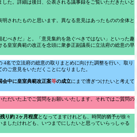
ました。詳細は後日、公表される議事録をご覧いただきたいと
表明されたものと思います。異なる意見はあったものの全体と
組むべきだ」と。「意見集約を急ぐべきではない」といった趣
ける皇室典範の改正を念頭に衆参正副議長に立法府の総意の早
 4名で立法府の総意の取りまとめに向けた調整を行い、取り
てのご意見をいただくことになりました。
国会中に皇室典範改正案
等
の成立
にまで漕ぎつけたいと考えて
いただいた上でご質問をお願いいたします。それではご質問の
残り約 2ヶ月程度
となってますけれども、時間的猶予が徐々
いましたけれども、いつまでにしたいと思っていらっしゃる