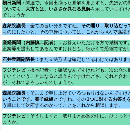
朝日新聞：
関連で、今回出揃った見解を見ますと、先ほどの
ついても、大方とは、いささか異なる見解
を示していますけ
でしょうか。
森衆院議長：
全ての言い分をですね、
その通り、取り込むっ
ものにしたいと。その中身については、これから 4人で協
産経新聞（内藤慎二記者）
：お答えいただける方で結構です
正案
等
を提出してあるんですけれども、細かくて恐縮ですが
石井衆院副議長：
まだ立法形式は確定してるわけではありま
フジテレビ
（橋本記者）：確認なんですけれども、次の立法府
ていくということになると思うんですけれども、それと合わ
が、それでよろしいんでしょうか。
森衆院議長：
そこまで申し上げているつもりはないんですけ
いうことです。養子縁組
とですね。その
2つに対するお答え
う風にして対応するのかってことをこれから相談します。
フジテレビ：
そうしますと、取りまとめ案の中に、ひょっと
ょうか。