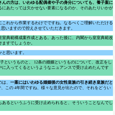
さんの方は、いわゆる配偶者や子の身分についても、養子案に
るにあたっては欠かせない要素になるのか、そのあたりいかが
にこれから作業するわけでですね。なるべくご理解いただける
と思いますので控えさせていただきます。
皇室典範構成案作成とある。あった後に、内閣から皇室典範改
けますでしょうか。
かと思います。
子というものと、 12条の婚姻というものについて、改正をし
中に入ってくるというようなニュアンスで受け止めたんです
のは、
一案にはいわゆる婚姻後の女性皇族の引き続き皇族だと
、この 4年間ですね、様々な意見が出たので、それをどうい
もあるというふうに受け止められると、そういうことなんでし