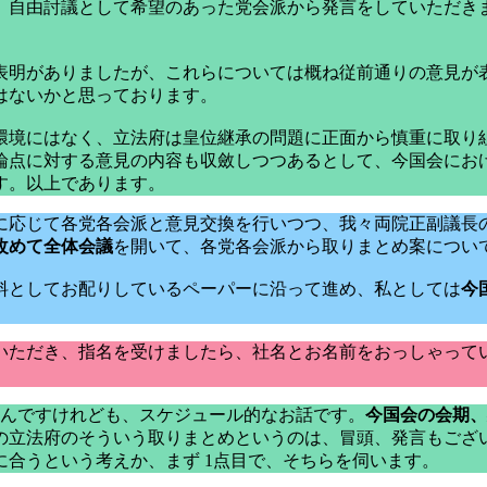
、自由討議として希望のあった党会派から発言をしていただき
表明がありましたが、これらについては概ね従前通りの意見が
はないかと思っております。
環境にはなく、立法府は皇位継承の問題に正面から慎重に取り
論点に対する意見の内容も収斂しつつあるとして、今国会にお
す。以上であります。
に応じて各党各会派と意見交換を行いつつ、我々両院正副議長の
改めて全体会議
を開いて、各党各会派から取りまとめ案につい
料としてお配りしているペーパーに沿って進め、私としては
今
いただき、指名を受けましたら、社名とお名前をおっしゃって
なんですけれども、スケジュール的なお話です。
今国会の会期、
の立法府のそういう取りまとめというのは、冒頭、発言もござ
合うという考えか、まず 1点目で、そちらを伺います。