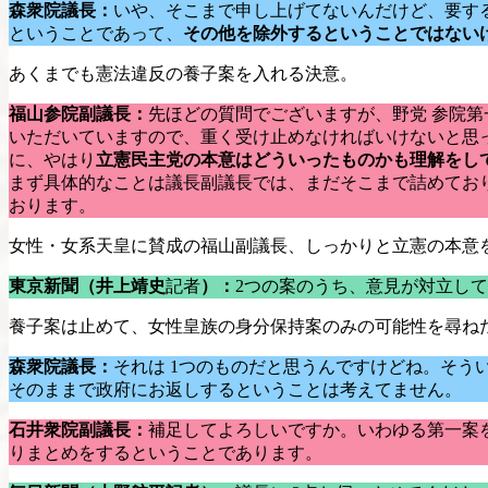
森衆院議長：
いや、そこまで申し上げてないんだけど、要す
ということであって、
その他を除外するということではない
あくまでも憲法違反の養子案を入れる決意。
福山参院副議長：
先ほどの質問でございますが、野党 参院
いただいていますので、重く受け止めなければいけないと思
に、やはり
立憲民主党の本意はどういったものかも理解をし
まず具体的なことは議長副議長では、まだそこまで詰めてお
おります。
女性・女系天皇に賛成の福山副議長、しっかりと立憲の本意
東京新聞（井上靖史
記者
）：
2つの案のうち、意見が対立し
養子案は止めて、女性皇族の身分保持案のみの可能性を尋ね
森衆院議長：
それは 1つのものだと思うんですけどね。そう
そのままで政府にお返しするということは考えてません。
石井衆院副議長：
補足してよろしいですか。いわゆる第一案
りまとめをするということであります。