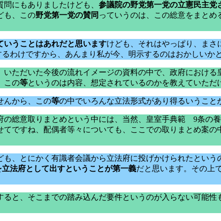
質問にもありましたけども、
参議院の野党第一党の立憲民主党
ども、この
野党第一党の賛同
っていうのは、この総意をまとめ
ていうことはあれだと思います
けども、それはやっぱり、まさ
議するわけですから、あんまり私が今、明示するのはおかしいか
。いただいた今後の流れイメージの資料の中で、政府における
、この
等
というのは内容、想定されているのかを教えていただ
せんから、この
等
の中でいろんな立法形式があり得るいうこと
の総意取りまとめという中には、当然、皇室手典範 9条の養
せてですね、配偶者等々についても、ここでの取りまとめ案の
ども、とにかく有識者会議から立法府に投げかけられたという
を立法府として出すということが第一義
だと思います。その上で
すると、そこまでの踏み込んだ要件というのが入らない可能性