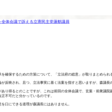
を全体会議で訴える立憲民主党蓮舫議員
承を確保するための方策について、「立法府の総意」が取りまとめられ
論が反映され、且つ、立法事実に基く法案を指すと思いますが、森議長
があり得るとのことですが、これは前回の全体会議で、玄葉・前衆議院
改正不可だと分かっているのです。
意を口にできる道理が森議長にはありません。