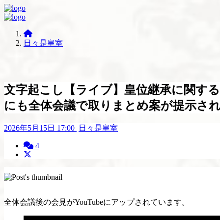
日々是皇室
文字起こし【ライブ】皇位継承に関する全体会
にも全体会議で取りまとめ案が提示さ
2026年5月15日
17:00
日々是皇室
4
全体会議後の会見がYouTubeにアップされています。