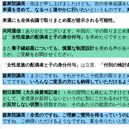
森衆院議長
：先ほど申し上げましたけども、次の全体会議を
来週を含めて、なるべく速やかに行いたい
というものです。
来週にも全体会議で取りまとめ案が提示される可能性。
共同通信：
ありがとうございます。今回の、その取りまとめ
ば「
女性皇族の配偶者と子の身分付与」
を求めたりですとか
また
養子縁組案についても、慎重な制度設計
を求める声があ
うか。ご見解をお聞かせください。
「
女性皇族の配偶者と子の身分付与」
は立憲、
「付則の検討
森衆院議長：
まさにですね、それがそれこそ総意の取りまと
してですね、
いろんなご意見の方にも納得していただけるよ
朝日新聞（大久保貴裕記者）：
今の質問にも絡むんですけど
として、全党派が反対しないというのに別にこだわるわけで
が反対しない状態
を目指すのか、そのあたりの総意のレベル
森衆院議長：全党のですね、ご理解ご賛同を得るっていうの
ですね、ご納得いただけるようなですね、案を作りたいと思