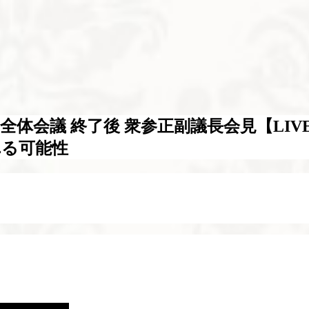
議 終了後 衆参正副議長会見【LIVE】(2
れる可能性