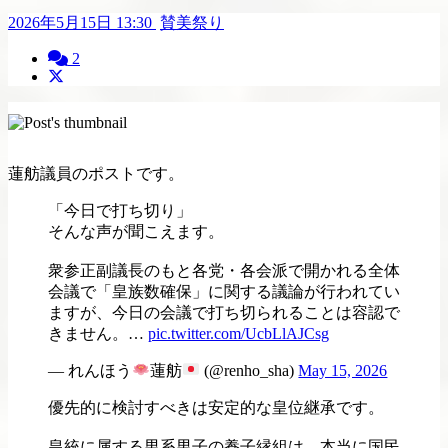
2026年5月15日
13:30
賛美祭り
2
蓮舫議員のポストです。
「今日で打ち切り」
そんな声が聞こえます。
衆参正副議長のもと各党・各会派で開かれる全体
会議で「皇族数確保」に関する議論が行われてい
ますが、今日の会議で打ち切られることは容認で
きません。…
pic.twitter.com/UcbLlAJCsg
— れんほう
蓮舫
(@renho_sha)
May 15, 2026
優先的に検討すべきは安定的な皇位継承です。
皇統に属する男系男子の養子縁組は、本当に国民