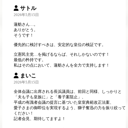
サトル
2026年5月15日
蓮舫さん…。
ありがとう。
そうです！
優先的に検討すべきは、安定的な皇位の検証です。
立憲民主党…を掲げるならば、それしかないのです！
最低の矜持です。
私はその点において、蓮舫さんを全力で支持します！
まいこ
2026年5月15日
全体会議に出席される長浜議員は、前回と同様、しっかりと
「夫も子も皇族に」と「養子案阻止」、
平成の有識者会議の提言に基づいた皇室典範改正法案、
愛子さまの御即位を実現するよう、獅子奮迅の力を振り絞って
ください！
記者会見、期待してますよ！