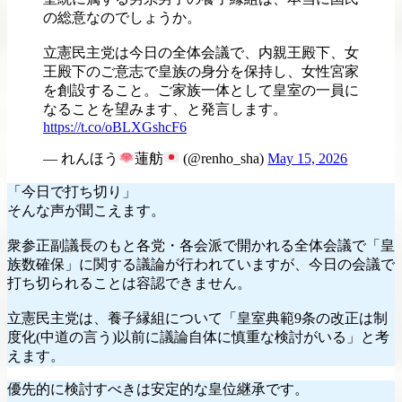
の総意なのでしょうか。
立憲民主党は今日の全体会議で、内親王殿下、女
王殿下のご意志で皇族の身分を保持し、女性宮家
を創設すること。ご家族一体として皇室の一員に
なることを望みます、と発言します。
https://t.co/oBLXGshcF6
— れんほう
蓮舫
(@renho_sha)
May 15, 2026
「今日で打ち切り」
そんな声が聞こえます。
衆参正副議長のもと各党・各会派で開かれる全体会議で「皇
族数確保」に関する議論が行われていますが、今日の会議で
打ち切られることは容認できません。
立憲民主党は、養子縁組について「皇室典範9条の改正は制
度化(中道の言う)以前に議論自体に慎重な検討がいる」と考
えます。
優先的に検討すべきは安定的な皇位継承です。