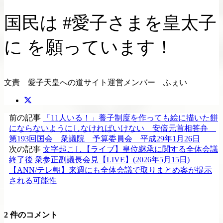
国民は #愛子さまを皇太子
に を願っています！
文責 愛子天皇への道サイト運営メンバー ふぇい
前の記事
「11人いる！」養子制度を作っても絵に描いた餅
にならないようにしなければいけない 安倍元首相答弁
第193回国会 衆議院 予算委員会 平成29年1月26日
次の記事
文字起こし【ライブ】皇位継承に関する全体会議
終了後 衆参正副議長会見【LIVE】(2026年5月15日)
【ANN/テレ朝】来週にも全体会議で取りまとめ案が提示
される可能性
2 件のコメント