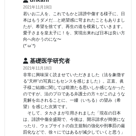
2021年11月19日
若いお二人を、これでもかと誹謗中傷する様子に、日
本はもうダメだ…と絶望感に苛まれたこともありまし
たが、希望を捨てず、再生の道を模索していきます。
愛子さまを皇太子に！を、実現出来れば日本は良い方
向へ向かうのにな〜
(*´ω`*)
基礎医学研究者
2021年11月18日
非常に興味深く読ませていただきました（法を象徴す
る”天秤”の写真にもセンスを感じました）。正直、眞
子様ご結婚に関しては暗澹たる思いしか感じなかった
のですが、法のプロである弁護士の方々がこのような
見解を出されることに、一縷（いちる）の望み（希
望）を感じた次第です。
そして、タカさまが引用されました「現在の日本
は、誹謗中傷全盛期で、今後は、開示請求が簡便にな
ったり、ウェブサイトの自主規制の強化や刑事罰の厳
罰化などで、徐々にではあるが減少していくと思う」