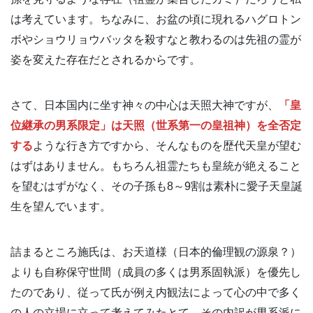
は考えています。ちなみに、お盆の頃に現れるハグロトン
ボやショウリョウバッタを殺すなと教わるのは先祖の霊が
姿を変えた存在だとされるからです。
さて、日本国内に坐す神々の中心は天照大神ですが、
「皇
位継承の男系限定」は天照（世系第一の皇祖神）を全否定
する
ような行き方ですから、そんなものを歴代天皇が望む
はずはありません。もちろん祖霊たちも皇統が絶えること
を望むはずがなく、その子孫も8～9割は素朴に愛子天皇誕
生を望んでいます。
詰まるところ施氏は、お天道様（日本的倫理観の源泉？）
よりも自称保守世間（成員の多くは男系固執派）を優先し
たのであり、従って氏が例え内観法によって心の中で多く
の人の立場に立って考えてみたとて、その内訳が男系派に