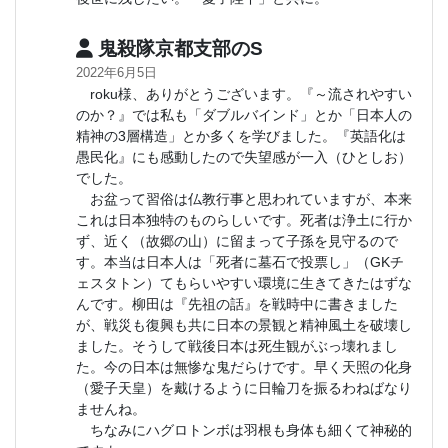
鬼殺隊京都支部のS
2022年6月5日
roku様、ありがとうございます。『～流されやすい
のか？』では私も「ダブルバインド」とか「日本人の
精神の3層構造」とか多くを学びました。『英語化は
愚民化』にも感動したので失望感が一入（ひとしお）
でした。
お盆って習俗は仏教行事と思われていますが、本来
これは日本独特のものらしいです。死者は浄土に行か
ず、近く（故郷の山）に留まって子孫を見守るので
す。本当は日本人は「死者に墓石で投票し」（GKチ
ェスタトン）てもらいやすい環境に生きてきたはずな
んです。柳田は『先祖の話』を戦時中に書きました
が、戦災も復興も共に日本の景観と精神風土を破壊し
ました。そうして戦後日本は死生観がぶっ壊れまし
た。今の日本は無惨な鬼だらけです。早く天照の化身
（愛子天皇）を戴けるように日輪刀を振るわねばなり
ませんね。
ちなみにハグロトンボは羽根も身体も細くて神秘的