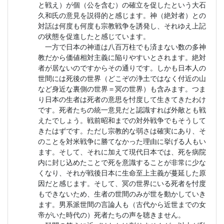
と戦え）が個（公を含む）の確立を促したという大石
久和氏の意見を説得的と感じます。神（絶対者）との
対話は何度も何度も宗教戦争を誘発し、それゆえ上記
の状態を促進したと感じています。
一方で日本の神道は八百万柱でも済まない数の多神
教だから価値相対主義に陥りやすいとされます。絶対
者が居ないのですからその通りです。しかも日本人の
世間には死後の世界（どこぞの浄土ではなく付近の山
など身近な裏側の世界＝冥の世界）も含みます。つま
り日本の生者は死者の意思を忖度して生きてきたわけ
です。死者たちの統一意見だと認識すれば外敵とも戦
えたでしょう。戦前昭和までの対外戦争でもそうして
きたはずです。ただし宗教的な弱さは確実にあり、そ
のことを対米戦争に勝てなかった理由に挙げる人もい
ます。そして、それに加えて現代日本では、死を病院
内に封じ込めたことで死を意識することが非常に少な
くなり、それが戦後日本に生命至上主義が蔓延した原
因だと感じます。そして、冥の世界にいる死者を忖度
もできないため、生者の世間のみが世を動かしていき
ます。男系派世間の言論人も（古代から近世までの女
帝がいた時代の）死者たちの声を聴きません。