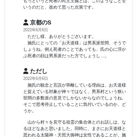
もっというと死者の民主主義とは、このようなことを
いうのだと、改めて思った次第です。
京都のS
2022年6月6日
ただし様、ありがとうございます。
施氏にとっての「お天道様」は男系派世間、そうで
しょうね。例え死者のことであっても、氏の心に浮か
ぶ死者の顔は男系派だった方でしょうし…。
ただし
2022年6月6日
施氏の観念と言説が乖離している理由は、お天道様
と捉えている対象が神々ではなく、男系村という狭い
世間の多数派の意見でしかないからなのでしょうね。
そこで思考停止していることに気付いているのか、ど
うか。
山から村々を見守る祖霊の集合体とのお話しは、な
るほどなあと思いました。同時に、まさにお天道様と
思われる太陽神・天照大御神は女性であることが、施