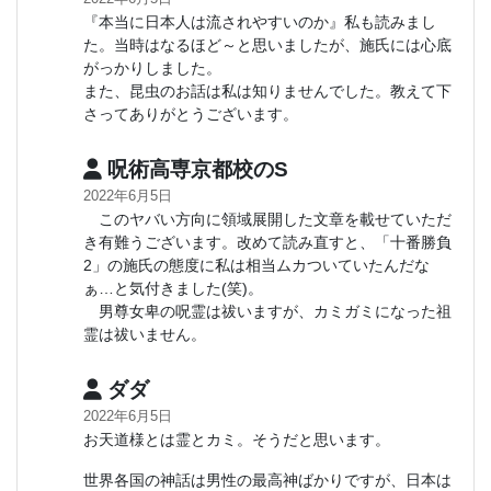
『本当に日本人は流されやすいのか』私も読みまし
た。当時はなるほど～と思いましたが、施氏には心底
がっかりしました。
また、昆虫のお話は私は知りませんでした。教えて下
さってありがとうございます。
呪術高専京都校のS
2022年6月5日
このヤバい方向に領域展開した文章を載せていただ
き有難うございます。改めて読み直すと、「十番勝負
2」の施氏の態度に私は相当ムカついていたんだな
ぁ…と気付きました(笑)。
男尊女卑の呪霊は祓いますが、カミガミになった祖
霊は祓いません。
ダダ
2022年6月5日
お天道様とは霊とカミ。そうだと思います。
世界各国の神話は男性の最高神ばかりですが、日本は