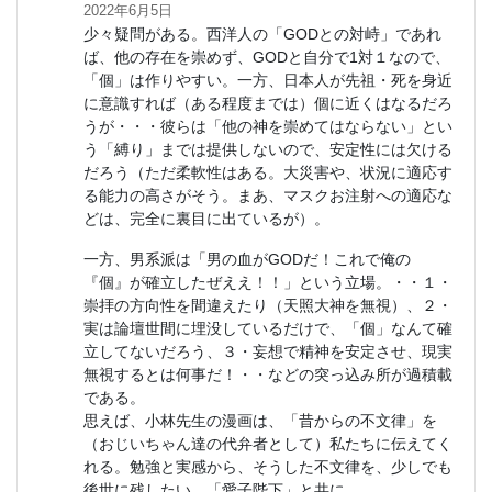
2022年6月5日
少々疑問がある。西洋人の「GODとの対峙」であれ
ば、他の存在を崇めず、GODと自分で1対１なので、
「個」は作りやすい。一方、日本人が先祖・死を身近
に意識すれば（ある程度までは）個に近くはなるだろ
うが・・・彼らは「他の神を崇めてはならない」とい
う「縛り」までは提供しないので、安定性には欠ける
だろう（ただ柔軟性はある。大災害や、状況に適応す
る能力の高さがそう。まあ、マスクお注射への適応な
どは、完全に裏目に出ているが）。
一方、男系派は「男の血がGODだ！これで俺の
『個』が確立したぜええ！！」という立場。・・１・
崇拝の方向性を間違えたり（天照大神を無視）、２・
実は論壇世間に埋没しているだけで、「個」なんて確
立してないだろう、３・妄想で精神を安定させ、現実
無視するとは何事だ！・・などの突っ込み所が過積載
である。
思えば、小林先生の漫画は、「昔からの不文律」を
（おじいちゃん達の代弁者として）私たちに伝えてく
れる。勉強と実感から、そうした不文律を、少しでも
後世に残したい。「愛子陛下」と共に。