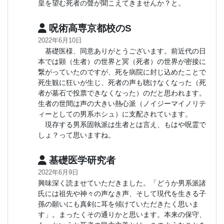
皇を望む死者の聲が聞こえてきませんか？と。
呪術高専京都校のS
2022年6月10日
基礎医様、同意ありがとうございます。前近代の日
本では顕（生者）の世界と冥（死者）の世界が密接に
繋がっていたのですが、死を病院に封じ込めたことで
死生観に狂いが生じ、死者の声も聴けなくなった（死
者が墓石で投票できなくなった）のだと思われます。
生者の世間は声の大きい熱心派（ノイジーマイノリテ
ィーとしての男系ホシュ）に支配されています。
現存する男系固執派は生者とは言え、もはや呪霊で
しょ？って思いますね。
基礎医学研究者
2022年6月9日
興味深く読ませていただきました。「どうか男系派諸
氏には祖先や神々の声なき声、そして現代を生きる子
孫の願いにも真剣に耳を傾けていただきたく思いま
す」。まったくその通りかと思います。本来の保守、