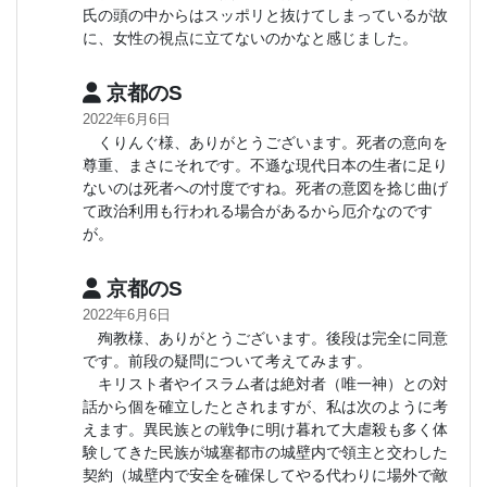
氏の頭の中からはスッポリと抜けてしまっているが故
に、女性の視点に立てないのかなと感じました。
京都のS
2022年6月6日
くりんぐ様、ありがとうございます。死者の意向を
尊重、まさにそれです。不遜な現代日本の生者に足り
ないのは死者への忖度ですね。死者の意図を捻じ曲げ
て政治利用も行われる場合があるから厄介なのです
が。
京都のS
2022年6月6日
殉教様、ありがとうございます。後段は完全に同意
です。前段の疑問について考えてみます。
キリスト者やイスラム者は絶対者（唯一神）との対
話から個を確立したとされますが、私は次のように考
えます。異民族との戦争に明け暮れて大虐殺も多く体
験してきた民族が城塞都市の城壁内で領主と交わした
契約（城壁内で安全を確保してやる代わりに場外で敵