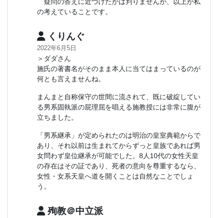
疑問の答えに近づけたかは判りませんが、以上が私
の考えていることです。
くりんぐ
2022年6月5日
＞ダダさん
施氏の著書名がそのまま本人に当てはまっているのが
何とも言えませんね。
まんまと自称保守の世間に流されて、既に破綻してい
る男系固執派の屁理屈を唱える施教授には非常に腹が
立ちました。
「男系継承」が定められたのは明治の皇室典範からで
あり、それ以前は生まれてからずっと皇族であれば男
女問わず皇位継承が可能でした。8人10代の女性天皇
の存在はその証であり、死者の意向を尊重するなら、
女性・女系天皇へ道を開くことは自然なことでしょ
う。
殉教＠中立派