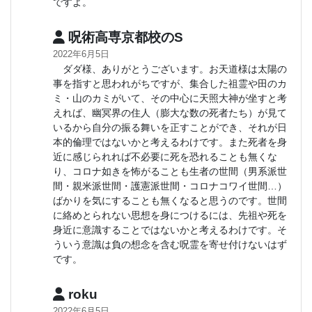
ですよ。
呪術高専京都校のS
2022年6月5日
ダダ様、ありがとうございます。お天道様は太陽の
事を指すと思われがちですが、集合した祖霊や田のカ
ミ・山のカミがいて、その中心に天照大神が坐すと考
えれば、幽冥界の住人（膨大な数の死者たち）が見て
いるから自分の振る舞いを正すことができ、それが日
本的倫理ではないかと考えるわけです。また死者を身
近に感じられれば不必要に死を恐れることも無くな
り、コロナ如きを怖がることも生者の世間（男系派世
間・親米派世間・護憲派世間・コロナコワイ世間…）
ばかりを気にすることも無くなると思うのです。世間
に絡めとられない思想を身につけるには、先祖や死を
身近に意識することではないかと考えるわけです。そ
ういう意識は負の想念を含む呪霊を寄せ付けないはず
です。
roku
2022年6月5日