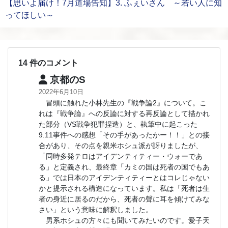
【思いよ届け！7月道場告知】3. ふぇいさん ～若い人に知
ってほしい～
14 件のコメント
京都のS
2022年6月10日
冒頭に触れた小林先生の『戦争論2』について。こ
れは『戦争論』への反論に対する再反論として描かれ
た部分（VS戦争犯罪捏造）と、執筆中に起こった
9.11事件への感想「その手があったかー！！」との接
合があり、その点を親米ホシュ派が訝りましたが、
「同時多発テロはアイデンティティー・ウォーであ
る」と定義され、最終章「カミの国は死者の国でもあ
る」では日本のアイデンティティーとはコレじゃない
かと提示される構造になっています。私は「死者は生
者の身近に居るのだから、死者の聲に耳を傾けてみな
さい」という意味に解釈しました。
男系ホシュの方々にも聞いてみたいのです。愛子天