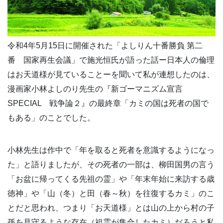
令和4年5月15日に開催された「よしりん十番勝負 第二
番 国家再生会議」で施光恒氏が語った話ー日本人の倫理
はお天道様が見ていることーを聞いて私が連想したのは、
漫画家小林よしのり先生の『新ゴーマニズム宣言
SPECIAL 戦争論２』の最終章「カミの国は死者の国で
もある」のことでした。
小林先生は作中で「年を取ると死者を意識するようになっ
た」と語りましたが、その死者の一部は、柳田国男の言う
「お盆に帰ってくる先祖の霊」や「年末年始に来訪する歳
徳神」や「山（冬）と田（春～秋）を往復するカミ」のこ
とだと思われ、つまり「お天道様」とは山の上から村の子
孫を見守るような存在（祖霊が集合したカミ）だろうと私