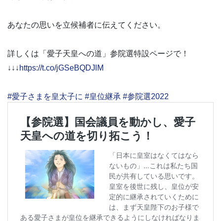
あなたの思いを立候補者に伝えてください。
詳しくは「愛子天皇への道」参院選特設ページで！
↓↓↓
https://t.co/jGSeBQDJlM
#愛子さまを皇太子に
#皇位継承
#参院選2022
pic.twitter.com/16XEf4lkVE
— 愛子天皇への道（「愛子天皇論3」7月2日発売！）
(@princess__aiko)
July 3, 2022