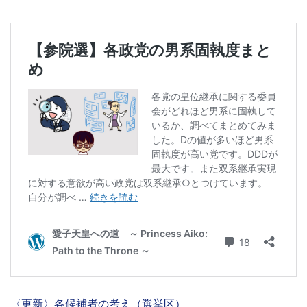
〈更新〉各候補者の考え（選挙区）