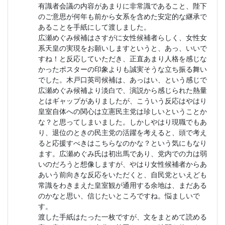
有識者会議の内容があまりに非常識であること、陛下
のご意思が何年も前から女系を含めた安定的な継承で
あることを手紙にして渡しました。
広瀬めぐみ候補はさすがに女性候補者らしく、女性女
系天皇の実現をお願いしますというと、あっ、いいで
すね！と反応していただき、正直あまり人格を感じな
かったポスターの印象よりも誠実そうな立ち振る舞い
でした。木戸口英司候補は、あっはい、という感じで
広瀬めぐみ候補より淡白で、演説から感じられた熱量
とはギャップがありましたが、こういう反応はやはり
皇室自体への関心は立憲民主党は珍しいということか
な？と思ってしまいました。しかしやはり現職でもあ
り、退位のときの民主党の活躍を考えると、頭で考え
ると応援すべきはこちらなのかな？という気にもなり
ます。広瀬めぐみ氏は初出馬であり、党内での力は弱
いのだろうと想像しますが、やはり女性候補者からあ
あいう前向きな反応をいただくと、自民党といえども
常識をわきまえた皇室観が通用する余地は、まだある
のかなと思い、信じたいところですね。悩ましいで
す。
渡した手紙はたった一枚ですが、文をまとめて読める