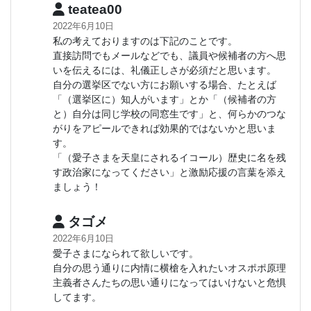
teatea00
2022年6月10日
私の考えておりますのは下記のことです。
直接訪問でもメールなどでも、議員や候補者の方へ思
いを伝えるには、礼儀正しさが必須だと思います。
自分の選挙区でない方にお願いする場合、たとえば
「（選挙区に）知人がいます」とか「（候補者の方
と）自分は同じ学校の同窓生です」と、何らかのつな
がりをアピールできれば効果的ではないかと思いま
す。
「（愛子さまを天皇にされるイコール）歴史に名を残
す政治家になってください」と激励応援の言葉を添え
ましょう！
タゴメ
2022年6月10日
愛子さまになられて欲しいです。
自分の思う通りに内情に横槍を入れたいオスポポ原理
主義者さんたちの思い通りになってはいけないと危惧
してます。