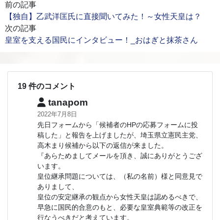
前の記事
【独自】乙武洋匡氏に直接聞いてみた！～女性天皇は？
次の記事
皇室を支える国民にインタビュー！_おはぎと抹茶さん
19 件のコメント
tanapom
2022年7月8日
先日フォームから「候補者のHPの応募フォームに投
稿した」と報告を上げましたが、埼玉県立憲民主党、
高木まり候補から以下の返信が来ました。
『あらためましてメールを頂き、誠にありがとうござ
います。
皇位継承問題については、（私の名前）様と同意見で
ありまして、
皇位の安定継承の観点から女性天皇は認めるべきで、
早急に国民的合意のもと、必要な皇室典範等の改正を
行なうべきだと考えています。