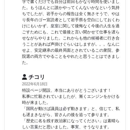
字で書くだけでも自分は前回もかなり時間を使いまし
た。もうほんとに誰かやってくんないかなという気持
ちでしたが、岩手からの報告は全く無さそうで、やは
り長年のゴー宣読者として岩手県を空白にしておくわ
けにもいかず、皇室に関して後悔なく今後の人生を過
ごすためにも、これで最後と言い聞かせて仕事を遅ら
せながらやりました。これからも他の候補者に行き合
うことがあれば声掛けぐらいはしますが。。。なんに
せよ、安定継承の最終局面とされているこの衆院、参
院選の両方でやることをやれたと思うことはできまし
た。
チコリ
2022年6月18日
特設ページ開設、本当にありがとうございます！
私事に忙殺されていましたが、漸くエンジンをかける
時が来ました。
「国民が動けば議員は必ず動きます」と、信じて、私
も遅まきながら、皆さんの後を追って参ります。
「歴史に名を残す政治家になってください」は素晴ら
しい言葉だと思いました。事実、そうなります。