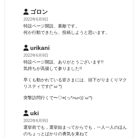
ゴロン
2022年6月9日
特設ページ開設、素敵です。
何か行動できたら、投稿しようと思います。
urikani
2022年6月9日
特設ページ開設、ありがとうございます!!
気持ちが高揚して参りました!!
早くも動かれている皆さまには、頭下がりまくりマク
リスティです(*´ω`*)
突撃訪問行くで〜♡≡(っ*>ω<))`ω'*)
uki
2022年6月9日
選挙前でも，選挙始まってからでも，一人一人のほん
のちょっとばかりの勇気を束ねて