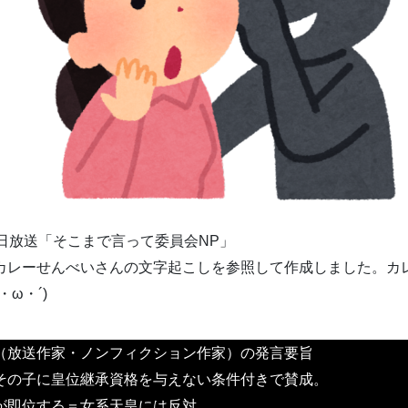
7日放送「そこまで言って委員会NP」
カレーせんべいさんの文字起こしを参照して作成しました。カ
・ω・´)ゞ
（放送作家・ノンフィクション作家）の発言要旨
その子に皇位継承資格を与えない条件付きで賛成。
が即位する＝女系天皇には反対。