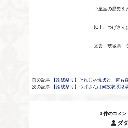
⇒皇室の歴史を
以上、つげさん
文責 茨城県 
前の記事
【論破祭り】それじゃ現状と、何も
次の記事
【論破祭り】つげさんは何故双系継
3 件のコメン
ダ