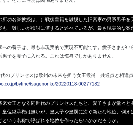
です。そこに性別は関係ありません。
の所功名誉教授は、）戦後皇籍を離脱した旧宮家の男系男子を
案も、難しいが検討に値すると述べているが、最も現実的な案
家への養子は、最も非現実的で実現不可能です。愛子さまがい
系男子を養子に入れる。これは侮辱でしかありません。
世代のプリンセスは欧州の未来を担う女王候補 共通点と相違
oo.co.jp/byline/tsugenoriko/20220118-00277182
将来女王となる同世代のプリンセスたちと、愛子さまが堂々と
、皇位継承権は無いが、皇太子や皇嗣に次ぐ新たな地位、例え
どという名称で呼ばれる地位を作ったらいかがだろうか。