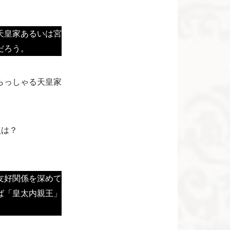
天皇家あるいは宮
だろう。
らっしゃる天皇家
点は？
友好関係を深めて
ば「皇太内親王」