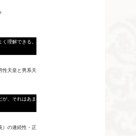
？
よく理解できる。
男性天皇と男系天
だが、それはあま
統）の連続性・正