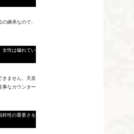
位の継承なので、
、女性は穢れてい
できません。天皇
見事なカウンター
純粋性の重要さを