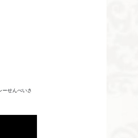
レーせんべいさ