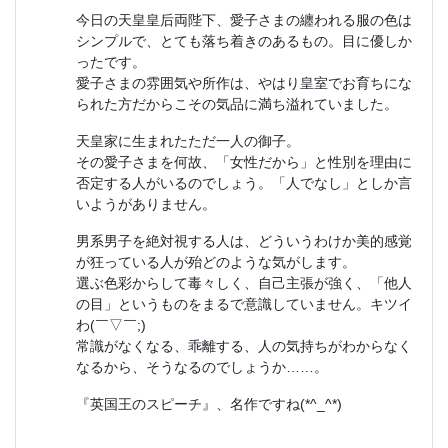
今日の天皇皇后両陛下、愛子さまの纏われる服の色は
シンプルで、とても落ち着きのあるもの。目に優しか
ったです。
愛子さまの雰囲気や所作は、やはり皇室でお育ちにな
られた方だからこその気品に満ち溢れていました。
天皇家に生まれたただ一人の御子。
その愛子さまを何故、「女性だから」と性別を理由に
否定する人がいるのでしょう。「人でなし」としか言
いようがありません。
男系男子を絶対視する人は、どういうわけか美的感覚
が狂っている人が殆どのような気がします。
選ぶ色彩からして毒々しく、自己主張が強く、「他人
の目」というものをまるで意識していません。キツイ
わ(￣▽￣;)
常識がなくなる、乖離する、人の気持ちがわからなく
なるから、そうなるのでしょうか……。
『英国王のスピーチ』、名作ですね(*^_^*)