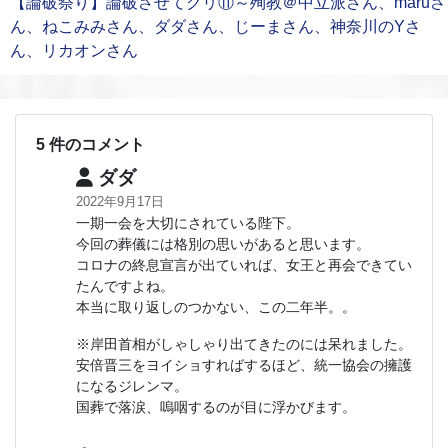
【論破祭り】論破させてクリ⑪～殉教＠中立派さん、maruさ
ん、ねこみみさん、ダダさん、じーまさん、神奈川のYさ
ん、リカオンさん
5 件のコメント
ダダ
2022年9月17日
一期一会を大切にされている陛下。
今回の葬儀には格別の思いがあると思います。
コロナの終息宣言が出ていれば、女王と再会できてい
たんですよね。
本当に取り返しのつかない、この二年半。。
※岸田首相がしゃしゃり出てきたのには呆れました。
安倍晋三をヨイショすればするほど、統一協会の擁護
になるジレンマ。
国葬で落涙、嗚咽するのが目に浮かびます。