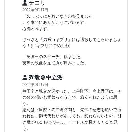
チコリ
2022年9月17日
「久しぶりにきれいなものを見ました」
いや本当にありがとうございます。
心洗われます。
さっさと「男系ゴキブリ」には退散してもらいましょ
う！(ゴキブリにごめんね)
「英国王のスピーチ」観ました。
実際の映像を見て胸が痛みました。
殉教＠中立派
2022年9月17日
英王室と親交が深かった、上皇陛下。今上陛下は、そ
の分の想いも背負ったうえで、旅立たれたように思
う。
思えば上皇陛下の沖縄訪問も、先代の意志を継いで行
われた。御代代わりがあっても、変わらないもの・引
き継がれるものの中に、エートスが見えてくると思
う。