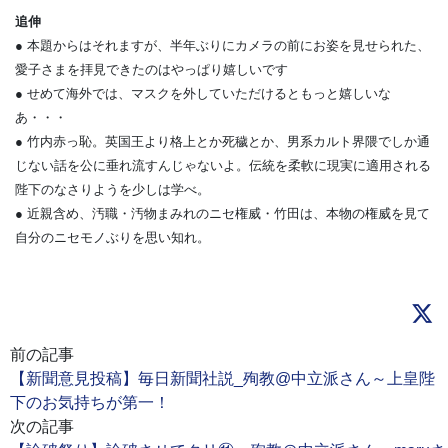
追伸
● 本題からはそれますが、半年ぶりにカメラの前にお姿を見せられた、
愛子さまを拝見できたのはやっぱり嬉しいです
● せめて海外では、マスクを外していただけるともっと嬉しいな
あ・・・
● 竹内赤っ恥。英国王より格上とか死穢とか、男系カルト界隈でしか通
じない話を公に垂れ流すんじゃないよ。伝統を柔軟に現実に適用される
陛下のなさりようを少しは学べ。
● 近親含め、汚職・汚物まみれのニセ権威・竹田は、本物の権威を見て
自分のニセモノぶりを思い知れ。
前の記事
【新聞意見投稿】毎日新聞社説_殉教@中立派さん～上皇陛
下のお気持ちが第一！
次の記事