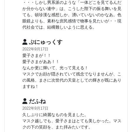
・・・しかし男系派のような「一体どこを見てるんだ
か分からない連中」は、こうした陛下の振る舞いを見
ても、頓珍漢な感想しか、湧いていないのかなあ。色
眼鏡よりも、素朴な庶民感情で物事を見たいが・・現
代社会では、結構難しいように思える。
ぷにゅっくす
2022年9月17日
愛子さまが！！
愛子さまがああ！！
なんか更に輝いて、光って見える！
マスクでお顔が隠されていて残念でなりませんが、こ
の風格、まさに次世代の天皇としての輝きが既にあり
ますね！
だふね
2022年9月17日
久しぶりに綺麗なものを見ました。
マスク越しでも、愛子さまはとても美しかった。マス
クの下の笑顔を、また拝みたいです。