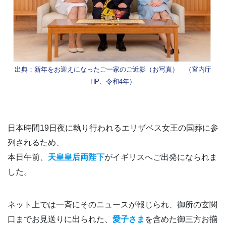
出典：新年をお迎えになったご一家のご近影（お写真） （宮内庁
HP、令和4年）
日本時間19日夜に執り行われるエリザベス女王の国葬に参
列されるため、
本日午前、
天皇皇后両陛下
がイギリスへご出発になられま
した。
ネット上では一斉にそのニュースが報じられ、御所の玄関
口までお見送りに出られた、
愛子さま
を含めた御三方お揃