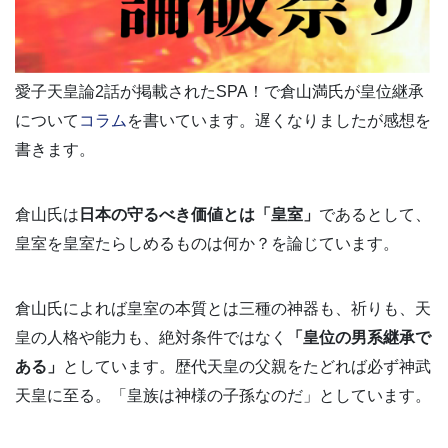
愛子天皇論2話が掲載されたSPA！で倉山満氏が皇位継承
について
コラム
を書いています。遅くなりましたが感想を
書きます。
倉山氏は
日本の守るべき価値とは「皇室」
であるとして、
皇室を皇室たらしめるものは何か？を論じています。
倉山氏によれば皇室の本質とは三種の神器も、祈りも、天
皇の人格や能力も、絶対条件ではなく
「皇位の男系継承で
ある」
としています。歴代天皇の父親をたどれば必ず神武
天皇に至る。「皇族は神様の子孫なのだ」としています。