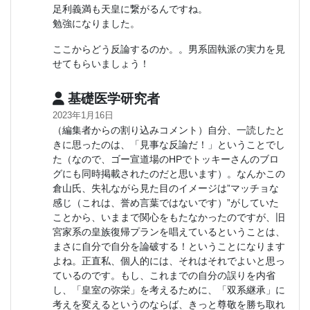
足利義満も天皇に繋がるんですね。
勉強になりました。
ここからどう反論するのか。。男系固執派の実力を見
せてもらいましょう！
基礎医学研究者
2023年1月16日
（編集者からの割り込みコメント）自分、一読したと
きに思ったのは、「見事な反論だ！」ということでし
た（なので、ゴー宣道場のHPでトッキーさんのブロ
グにも同時掲載されたのだと思います）。なんかこの
倉山氏、失礼ながら見た目のイメージは”マッチョな
感じ（これは、誉め言葉ではないです）”がしていた
ことから、いままで関心をもたなかったのですが、旧
宮家系の皇族復帰プランを唱えているということは、
まさに自分で自分を論破する！ということになります
よね。正直私、個人的には、それはそれでよいと思っ
ているのです。もし、これまでの自分の誤りを内省
し、「皇室の弥栄」を考えるために、「双系継承」に
考えを変えるというのならば、きっと尊敬を勝ち取れ