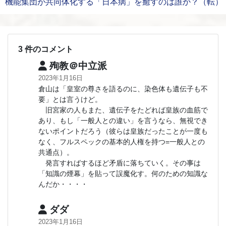
機能集団が共同体化する「日本病」を癒すのは誰か？（転）
3 件のコメント
殉教＠中立派
2023年1月16日
倉山は「皇室の尊さを語るのに、染色体も遺伝子も不
要」とは言うけど。
旧宮家の人もまた、遺伝子をたどれば皇族の血筋で
あり、もし「一般人との違い」を言うなら、無視でき
ないポイントだろう（彼らは皇族だったことが一度も
なく、フルスペックの基本的人権を持つ=一般人との
共通点）。
発言すればするほど矛盾に落ちていく。その事は
「知識の煙幕」を貼って誤魔化す。何のための知識な
んだか・・・・
ダダ
2023年1月16日