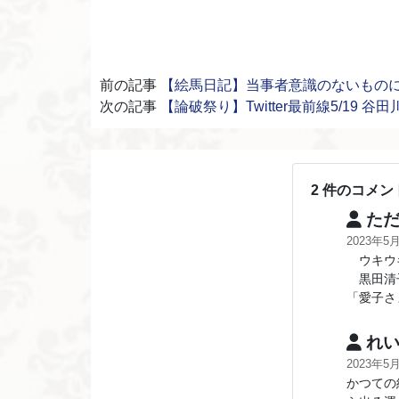
前の記事
【絵馬日記】当事者意識のないもの
次の記事
【論破祭り】Twitter最前線5/19 谷
2 件のコメン
ただ
2023年5
ウキウキ
黒田清子
「愛子さ
れい
2023年5
かつての