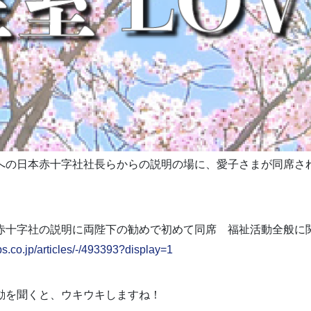
への日本赤十字社社長らからの説明の場に、愛子さまが同席さ
赤十字社の説明に両陛下の勧めで初めて同席 福祉活動全般に
bs.co.jp/articles/-/493393?display=1
動を聞くと、ウキウキしますね！