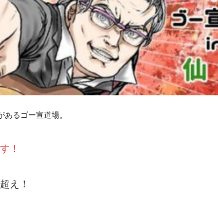
史があるゴー宣道場。
す！
超え！