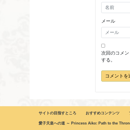
メール
次回のコメン
する。
コメントを
サイトの目指すところ
おすすめコンテンツ
愛子天皇への道 ～ Princess Aiko: Path to the Thro