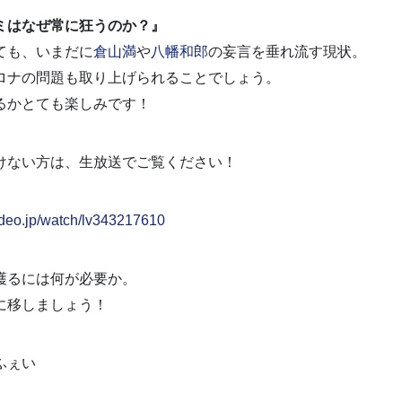
ミはなぜ常に狂うのか？』
ても、いまだに
倉山満
や
八幡和郎
の妄言を垂れ流す現状。
ロナの問題も取り上げられることでしょう。
るかとても楽しみです！
けない方は、生放送でご覧ください！
ovideo.jp/watch/lv343217610
護るには何が必要か。
に移しましょう！
ふぇい