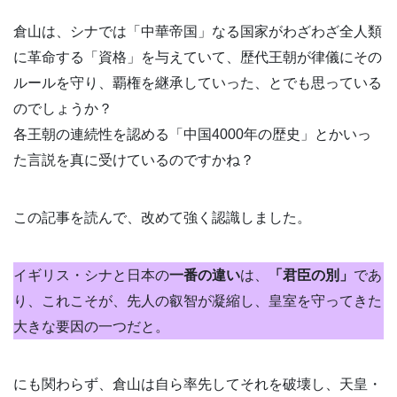
倉山は、シナでは「中華帝国」なる国家がわざわざ全人類
に革命する「資格」を与えていて、歴代王朝が律儀にその
ルールを守り、覇権を継承していった、とでも思っている
のでしょうか？
各王朝の連続性を認める「中国4000年の歴史」とかいっ
た言説を真に受けているのですかね？
この記事を読んで、改めて強く認識しました。
イギリス・シナと日本の
一番の違い
は、
「君臣の別」
であ
り、これこそが、先人の叡智が凝縮し、皇室を守ってきた
大きな要因の一つだと。
にも関わらず、倉山は自ら率先してそれを破壊し、天皇・