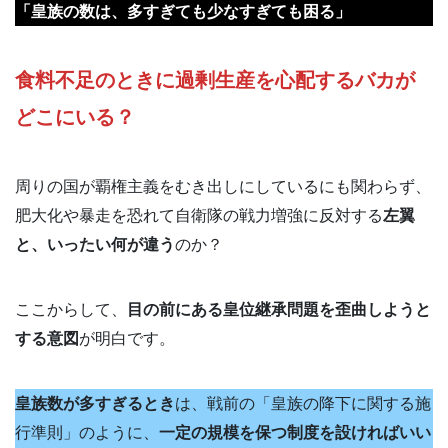
「皇族の数は、多すぎても少なすぎても困る」
食料不足のときに過剰生産を心配するバカが
どこにいる？
周りの国が覇権主義をむき出しにしているにも関わらず、
肥大化や暴走を恐れて自衛隊の戦力増強に反対する
左翼
と、いったい何が違う
のか？
ここからして、
目の前にある皇位継承問題を歪曲しようと
する意図
が明白です。
皇族数が多すぎるとき
は、戦前の「皇族の降下に関する施
行準則」のように、
一定の規模を保つ制度を設ければいい