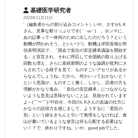
基礎医学研究者
2023年11月11日
‘（編集者からの割り込みコメント）いや、さすがL.K
さん、見事な斬りっぷりです(｀･ω･´)ゞ。ホンマに、
あの記事って一体何のために出したのだろう？という
動機が問われそう。といいつつ、動機は岸田首相が所
信表明演説で、「国会で皇位の安定継承議論を開始す
る」と宣言され、それに呼応して全国紙の取り上げる
回数も増え、さらに産経新聞のような論調が批判にさ
らされている様子を見て、ものすごいアセリがあるか
らなんでしょうね。だから、何かいっておかないと！
という意識が、ものすごく働く。しかし、読者の方も
理解がかなり進み、「皇位の安定継承」につながらな
いような意見は意味がないことは、見抜かれています
よ～(￣ー￣)ﾆﾔﾘ自分、今回のL.Kさんの反論の仕方に
かなりの説得力を感じまして、ようするに「君臣の
別」という線をきちんと引いて無理をしなければ、倉
山が書いているような放言は何も心配する必要はな
い！？で、終わりですね。いや、good jobでした。