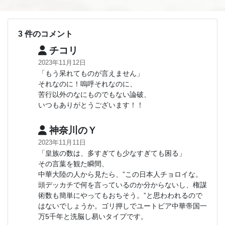
3 件のコメント
チコリ
2023年11月12日
「もう呆れてものが言えません」
それなのに！嗚呼それなのに、
苦行以外のなにものでもない論破、
いつもありがとうございます！！
神奈川のＹ
2023年11月11日
「皇族の数は、多すぎても少なすぎても困る」
その言葉を観た瞬間、
中華大陸の人から見たら、”この日本人チョロイな。
頭デッカチで何を言っているのか分からないし、権謀
術数も簡単にやってもおちそう。”と思わわれるので
はないでしょうか。ゴリ押しでユートピア中華帝国一
万5千年と洗脳し易いタイプです。