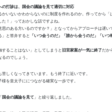
への打診は、国会の議論を見て適切に対応
るかいないかわからないのに制度を作れるのか。作ってから「
した！」っておかしな話ですよね。
意思のある方いるのですか？」となってからアプローチは遅い
る」と答弁すると
「いつ会うのだ」「誰から会うのだ」「いつ
触することはない」としてしまうと
旧宮家案が一気に終了
だか
なるのでしょう。
も苦しくなってきています。もう終了に近いです。
子様を皇太子ににつながる確実な一歩です。
「
国会の議論を見て
」と繰り返しました。