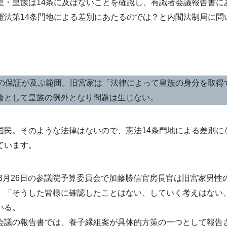
皇・皇族は14条に及ばないことを確認し、有識者会議報告書に
憲法第14条門地による差別にあたるのでは？と内閣法制局に問
条の保証が及ぶ範囲。旧宮家は「法律によって皇族の身分を取得
論として皇族の例外となり問題は生じない。
国民。そのような法律はないので、憲法14条門地による差別に
ています。
年3月26日の参議院予算委員会で加藤勝信官房長官は旧宮家男性
、「そうした皆様に確認したことはない、していく考えはない
いる。
会議の報告書では、養子縁組案が具体的方策の一つとして報告