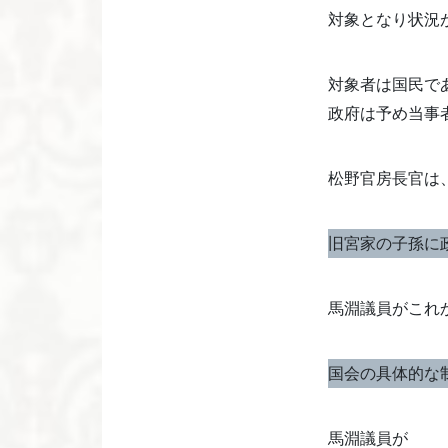
対象となり状況
対象者は国民で
政府は予め当事
松野官房長官は
旧宮家の子孫に
馬淵議員がこれ
国会の具体的な
馬淵議員が