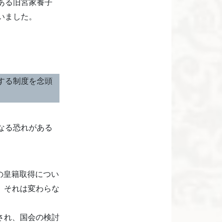
ある旧宮家養子
いました。
する制度を念頭
なる恐れがある
の皇籍取得につい
、それは変わらな
され、国会の検討