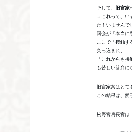
そして、
旧宮家
→これって、い
た！いませんで
国会が「本当に
ここで「接触す
突っ込まれ、
「これからも接
も苦しい答弁に
旧宮家案はとて
この結果は、愛
松野官房長官は