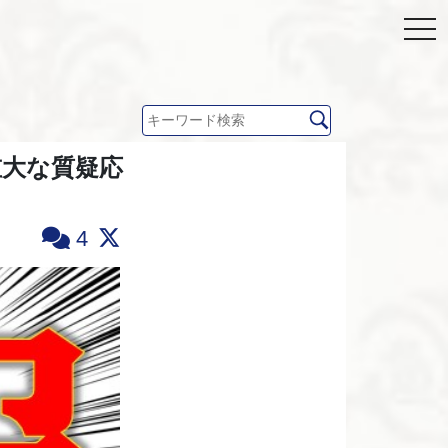
重大な質疑応
4