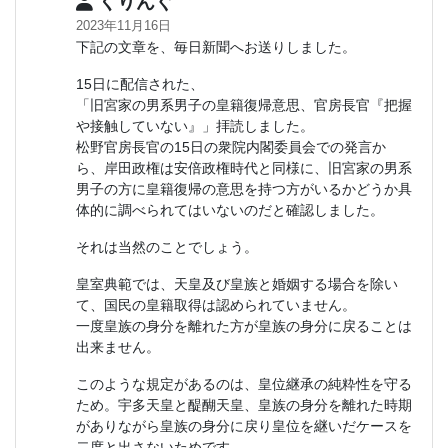
くりんぐ
2023年11月16日
下記の文章を、毎日新聞へお送りしました。
15日に配信された、
「旧宮家の男系男子の皇籍復帰意思、官房長官『把握
や接触していない』」拝読しました。
松野官房長官の15日の衆院内閣委員会での発言か
ら、岸田政権は安倍政権時代と同様に、旧宮家の男系
男子の方に皇籍復帰の意思を持つ方がいるかどうか具
体的に調べられてはいないのだと確認しました。
それは当然のことでしょう。
皇室典範では、天皇及び皇族と婚姻する場合を除い
て、国民の皇籍取得は認められていません。
一度皇族の身分を離れた方が皇族の身分に戻ることは
出来ません。
このような規定があるのは、皇位継承の純粋性を守る
ため。宇多天皇と醍醐天皇、皇族の身分を離れた時期
がありながら皇族の身分に戻り皇位を継いだケースを
二度と出さないためです。