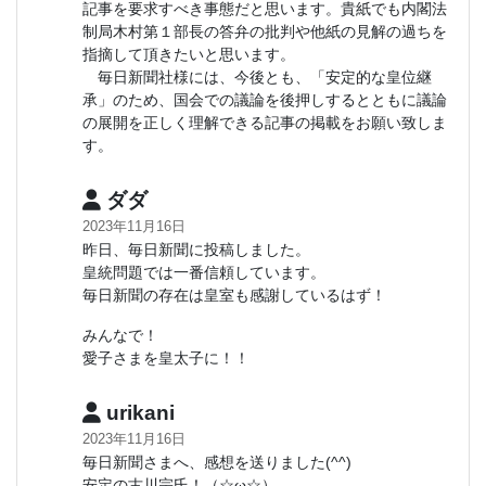
記事を要求すべき事態だと思います。貴紙でも内閣法
制局木村第１部長の答弁の批判や他紙の見解の過ちを
指摘して頂きたいと思います。
毎日新聞社様には、今後とも、「安定的な皇位継
承」のため、国会での議論を後押しするとともに議論
の展開を正しく理解できる記事の掲載をお願い致しま
す。
ダダ
2023年11月16日
昨日、毎日新聞に投稿しました。
皇統問題では一番信頼しています。
毎日新聞の存在は皇室も感謝しているはず！
みんなで！
愛子さまを皇太子に！！
urikani
2023年11月16日
毎日新聞さまへ、感想を送りました(^^)
安定の古川宗氏！（☆ω☆）