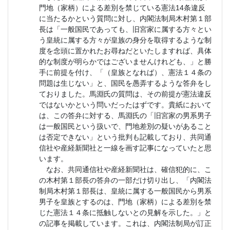
門地（家柄）による差別を禁じている憲法14条違反
に当たるかという質問に対し、内閣法制局木村第１部
長は「一般国民であっても、旧宮家に属する方々とい
う皇統に属する方々が皇族の身分を取得するような制
度を念頭に置かれたお尋ねだといたしますれば、具体
的な制度が明らかではございませんけれども、」と勝
手に前提を付け、「（皇族となれば）、憲法１４条の
問題は生じない」と、国民を愚弄するような答弁をし
ておりました。馬淵氏の質問は、その前提が憲法違反
ではないかという問いだったはずです。貴紙において
は、この答弁に対する、馬淵氏の「旧宮家の男系男子
は一般国民という扱いで、門地差別の疑いがあること
は否定できない」という批判も記載しており、共同通
信社や産経新聞社と一線を画す記事になっていたと思
います。
なお、共同通信社や産経新聞社は、確信犯的に、こ
の木村第１部長の答弁の一部だけ切り出し、「内閣法
制局木村第１部長は、皇統に属する一般国民から男系
男子を皇族とするのは、門地（家柄）による差別を禁
じた憲法１４条に抵触しないとの見解を示した。」と
の記事を掲載しています。これは、内閣法制局が訂正