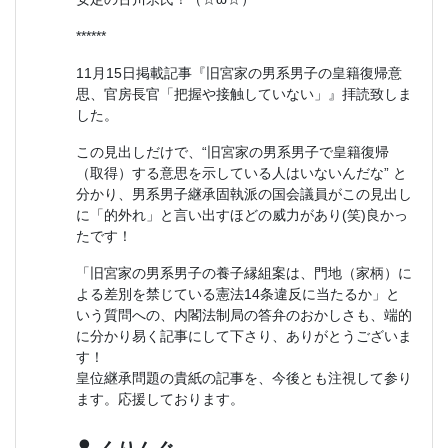
******
11月15日掲載記事『旧宮家の男系男子の皇籍復帰意
思、官房長官「把握や接触していない」』拝読致しま
した。
この見出しだけで、“旧宮家の男系男子で皇籍復帰
（取得）する意思を示している人はいないんだな” と
分かり、男系男子継承固執派の国会議員がこの見出し
に「的外れ」と言い出すほどの威力があり(笑)良かっ
たです！
「旧宮家の男系男子の養子縁組案は、門地（家柄）に
よる差別を禁じている憲法14条違反に当たるか」と
いう質問への、内閣法制局の答弁のおかしさも、端的
に分かり易く記事にして下さり、ありがとうございま
す！
皇位継承問題の貴紙の記事を、今後とも注視して参り
ます。応援しております。