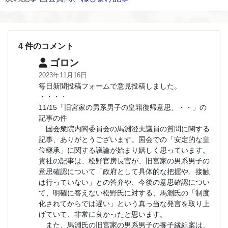
4 件のコメント
ゴロン
2023年11月16日
毎日新聞投稿フォームで意見投稿しました。
・・・・
11/15「旧宮家の男系男子の皇籍復帰意思、・・」の
記事の件
国会衆院内閣委員会の馬淵澄夫議員の質問に関する
記事、ありがとうございます。国会での「安定的な皇
位継承」に関する議論が始まり嬉しく思っています。
貴社の記事は、松野官房長官が、旧宮家の男系男子の
意思確認について「政府として具体的な把握や、接触
は行っていない」との答弁や、今後の意思確認につい
て、明確に答えない松野氏に対する、馬淵氏の「制度
化されてからでは遅い」という真っ当な発言を取り上
げていて、非常に良かったと思います。
また、馬淵氏の旧宮家の男系男子の養子縁組案は、