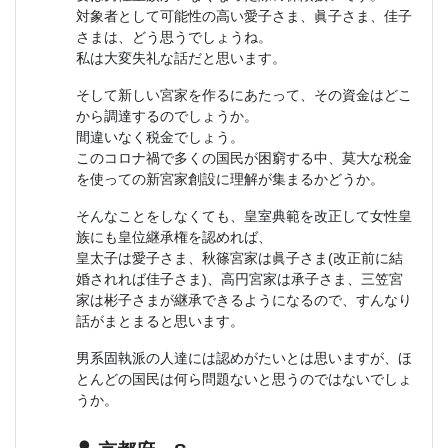
対象者として可能性の高い愛子さま、眞子さま、佳子
さまは、どう思うでしょうね。
私は大変失礼な話だと思います。
そして新しい宮家を作るにあたって、その資金はどこ
から調達するのでしょうか。
間違いなく税金でしょう。
このコロナ禍で多くの国民が困窮する中、莫大な税金
を使っての新宮家創設に理解が集まるかどうか。
そんなことをしなくても、皇室典範を改正して女性皇
族にも皇位継承権を認めれば、
皇太子は愛子さま、秋篠宮家は眞子さま(改正前に結
婚されれば佳子さま)、高円宮家は承子さま、三笠宮
家は彬子さまが継承できるようになるので、すんなり
話がまとまると思います。
男系固執派の人達には認めがたいとは思いますが、ほ
とんどの国民は何ら問題ないと思うのではないでしょ
うか。