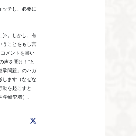
ォッチし、必要に
_)>。しかし、有
いうことをもし言
想コメントを書い
の声を聞け！”と
継承問題」のハガ
考します（なぜな
行動を起こすと
礎医学研究者）。