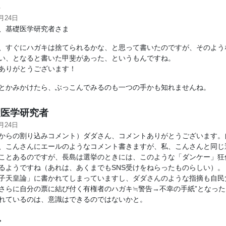
ん
2月24日
、基礎医学研究者さま
、すぐにハガキは捨てられるかな、と思って書いたのですが、そのよう
い、となると書いた甲斐があった、というもんですね。
ありがとうございます！
とかみかけたら、ぶっこんでみるのも一つの手かも知れませんね。
医学研究者
2月24日
からの割り込みコメント）ダダさん、コメントありがとうございます。
、こんさんにエールのようなコメント書きますが、私、こんさんと同じ
ことあるのですが、長島は選挙のときには、このような「ダンケー」狂
るようですね（あれは、あくまでもSNS受けをねらったものらしい）。
子天皇論」に書かれてしまっていますし、ダダさんのような指摘も自民
さらに自分の票に結び付く有権者のハガキ≒警告→不幸の手紙”となっ
れているのは、意識はできるのではないかと。
ダ