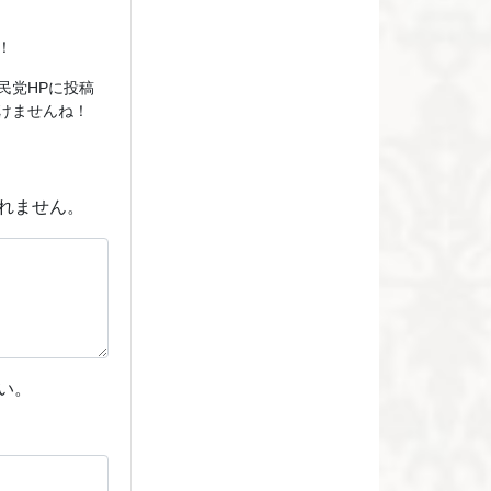
！
民党HPに投稿
けませんね！
れません。
い。