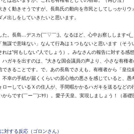
とは思いますが、これも有権者としての宿命。（再び泣）
大きく動きそうですが、長島氏の動向を市民としてしっかりウ
ダメ出しをしていきたいと思います。
た。長島…デスカ(￣▽￣;)。なるほど、心中お察しします<(_ 
「無謀で意味ない」なんて行為は１つもないと思います（そう
それは”何もしない”人でしょう）。みなさんの報告に対する感
、ハガキを出すのは、”大きな国会議員の声より、小さな有権者
信できることです。で、あの長島でさえも、有権者から「皇位
、不幸の手紙が届くくらいの居心地の悪さを感じていると、愚
ォローしているＸの住人が、手間暇かかるハガキを送るなどの
からです(￣ー￣)ﾆﾔﾘ）。愛子天皇、実現しましょう！（基
”に対する反応（ゴロンさん）