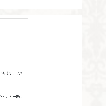
いります。ご指
たら、と一縷の
。