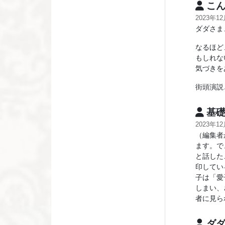
こ
2023年1
ダダさま
なるほど
もしれな
気づきを
街頭演説
基礎
2023年1
（編集者
ます。で
と話した
印してい
子は「愛
しまい、
者に見ら
ダ