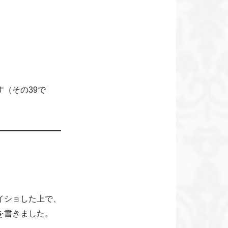
（その39で
イショした上で、
を書きました。