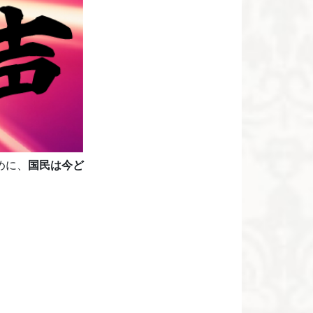
めに、
国民は今ど