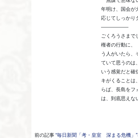
無謀で意味ない
年明け、国会が
応じてしっかり
—————–
ごくろうさまでし
権者の行動に、
う人がいたら、
ていて思うのは
いう感覚だと確
キがくることは
らば、長島をフ
は、到底思えない
前の記事
“毎日新聞「考・皇室 深まる危機」