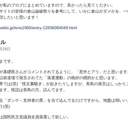
が私のブログにまとめていますので、良かったら見てください。
サイトの皆様の倉山論破祭りを参考にして、いかに倉山がダメかを、一
信したいと思います！
ameblo.jp/toris1900/entry-12836084049.html
ル
2月24日
まです。
や基礎医さんがコメントされてるように、「意外とアリ」だと思います
以前道場で発言されてた「落選運動」の格好の標的かと思います。
界では(笑)「怪文書騒ぎ」が起きたりしますが、長島の発言はしっかり
ます。怪説は長島の方。詰んでます。
る「ダンケ－支持者の票」を当て込んでるだけですから、地盤は弱いハ
(笑)
は国民民主党議員全員落選して欲しい。