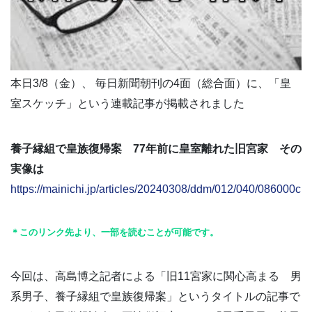
本日3/8（金）、 毎日新聞朝刊の4面（総合面）に、「皇
室スケッチ」という連載記事が掲載されました
養子縁組で皇族復帰案 77年前に皇室離れた旧宮家 その
実像は
https://mainichi.jp/articles/20240308/ddm/012/040/086000c
＊このリンク先より、一部を読むことが可能です。
今回は、高島博之記者による「旧11宮家に関心高まる 男
系男子、養子縁組で皇族復帰案」というタイトルの記事で