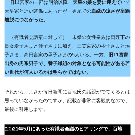
・旧11宮家の一部は明治以降、
天皇の娘を妻に迎えて
いて
天皇家と近い関係にあったが、男系での
血縁の遠さが皇籍
離脱につながった。
・（有識者会議案に対して） 未婚の女性皇族は両陛下の
長女愛子さまと佳子さまに加え、三笠宮家の彬子さまと瑶
子さま、高円宮家の承子さまの5人いる。一方、
旧11宮家
出身の男系男子で、養子縁組の対象となる可能性がある若
い世代が何人いるかは明らかではない。
それから、まさか毎日新聞に百地氏の話題がでてくるとは
思っていなかったのですが、記載が非常に客観的なので、
最後に引用します。
(20)
21年5月にあった有識者会議のヒアリングで、百地