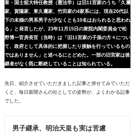
章・国士舘大特任教授（憲法学）は旧11宮家のうち「久邇
家、賀陽家、東久邇家、竹田家の4家系には、現在20代以
下の未婚の男系男子が少なくとも10名はおられると思われ
る」と発言したが、23年11月15日の衆院内閣委員会で松
野博一官房長官（当時）は「旧11宮家の子孫の方々につい
て、政府として具体的に把握したり接触を行っているもの
ではありません」と述べるにとどめた。一部の旧宮家は後
継者がなく既に断絶していることは知られている。
先日、紹介させていただきました記事と併せてみていただ
くと、毎日新聞さんの社としての姿勢が、よくわかる記事
でした。