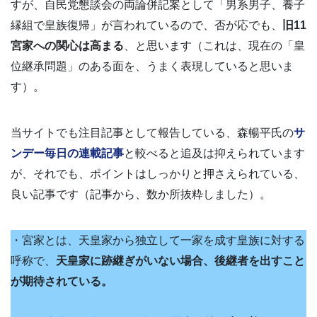
すが、自民党懇談会の両論併記案として「男系男子、養子
縁組で皇族復帰」が言われているので、否が応でも、
旧11
宮家への関心は高まる
、と思います（これは、現在の「皇
位継承問題」のある面を、うまく表現していると思いま
す）。
当サイトでも注目記事として報告している、森暢平氏の
サ
ンデー毎日の連載記事
と較べると追及は抑えられています
が、それでも、ポイントはしっかりと押さえられている、
良い記事です（記事から、数か所抜粋しました）。
・宮家とは、天皇家から独立して一家を成す皇族に対する
呼称で、
天皇家に跡継ぎがいない場合、後継者を出すこと
が期待されている。