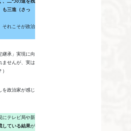
く、二つの道を残
）
も三進（
さっ
。それこそが政治
定継承」実現に向
れませんが、実は
？）
しを政治家が感じ
現にテレビ局や新
成している結果
が