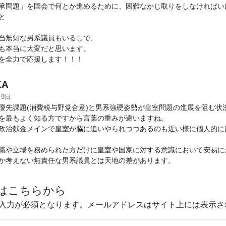
承問題」を国会で何とか進めるために、困難なかじ取りをしなければい
と
当無知な男系議員もいるしで、
も本当に大変だと思います。
を全力で応援します！！！
KA
月9日
優先課題(消費税与野党合意)と男系強硬姿勢が皇室問題の進展を阻む状
を最もよく知る方ですから言葉の重みが違いますね。
政治献金メインで皇室が脇に追いやられつつあるのも近い様に個人的に
職や立場を務められた方だけに皇室や国家に対する意識において安易に
か考えない無責任な男系議員とは天地の差があります。
はこちらから
入力が必須となります。メールアドレスはサイト上には表示さ