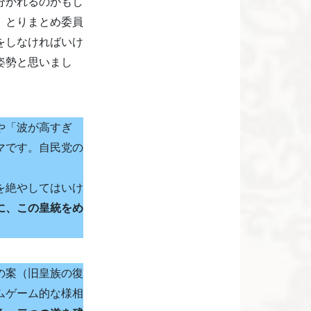
分かれるのかもし
、とりまとめ委員
をしなければいけ
姿勢と思いまし
や「波が高すぎ
マです。自民党の
を絶やしてはいけ
に、この皇統をめ
の案（旧皇族の復
ムゲーム的な様相