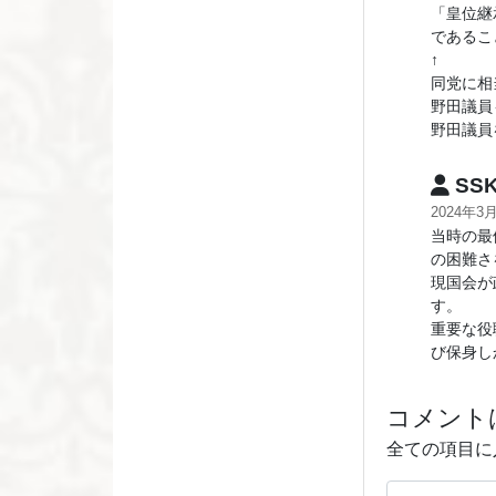
「皇位継
であるこ
↑
同党に相
野田議員
野田議員
SS
2024年3
当時の最
の困難さ
現国会が
す。
重要な役
び保身し
コメント
全ての項目に