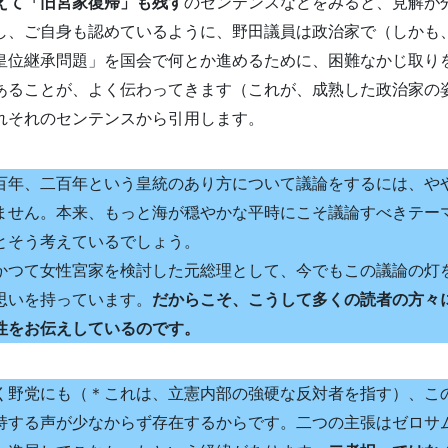
えて「旧宮家復帰」も残す
のセンテンスなどをみると、見解が
し、ご自身も認めているように、野田議員は政治家で（しかも
皇位継承問題」を国会で何とか進めるために、困難なかじ取り
あることが、よく伝わってきます（これが、成熟した政治家の
れそれのセンテンスから引用します。
百年、二百年という皇統のあり方について議論をするには、や
ません。本来、もっと海が穏やかな平時にこそ議論すべきテー
とそう考えているでしょう。
つて女性宮家を検討した元総理として、今でもこの議論の灯
思いを持っています。
だからこそ、こうして多くの読者の方々
性をお伝えしているのです。
く野党にも（＊これは、立憲内部の強硬な反対者を指す）、こ
持する声が少なからず存在するからです。二つの主張はゼロサ