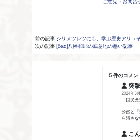
ご意見・お問合せ
前の記事
シリメツレツにも、学ぶ歴史アリ（そ
次の記事
[Bad]八幡和郎の底意地の悪い記事
5 件のコメン
突撃
2024年3
「国民差
公然と「
ら潰さな
こ