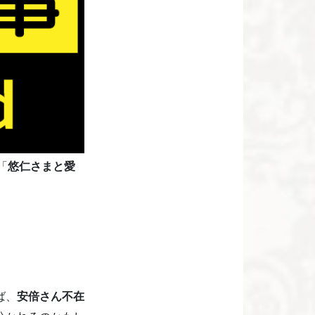
「
悠仁さまと愛
ば、
安倍さん不在