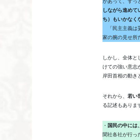
があって、ずっ
しながら進めて
ち）
もいかなく
「民主主義は妥
家の腕の見せ所
しかし、全体と
けての強い意志
岸田首相の動き
それから、
若い
る記述もありま
・
国民の中には
聞社各社が行っ