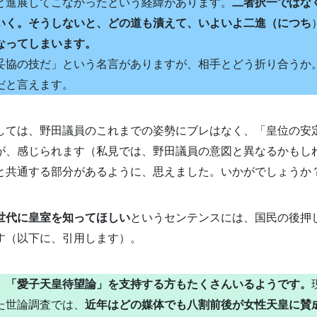
と進展してこなかったという経緯があります。
二者択一ではな
いく。そうしないと、どの道も漬えて、いよいよ二進
（につち
なってしまいます。
協の技だ」という名言がありますが、相手とどう折り合うか
だと言えます。
しては、野田議員のこれまでの姿勢にブレはなく、「皇位の安
が、感じられます（私見では、野田議員の意図と異なるかもし
と共通する部分があるように、思えました。いかがでしょうか
世代に皇室を知ってほしい
というセンテンスには、国民の後押
す（以下に、引用します）。
、「愛子天皇待望論」を支持する方もたくさんいるようです。
た世論調査では、
近年はどの媒体でも八割前後が女性天皇に賛