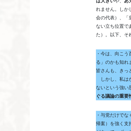
は大きい
や、
あ
れません。しか
会の代表）、「
ない立ち位置で
た）。以下、そ
・今は、向こう
る」のかも知れ
皆さんも、きっ
しかし、私はか
ないという強い
ぐる議論の重要
・与党だけでな
帰案）を強く支