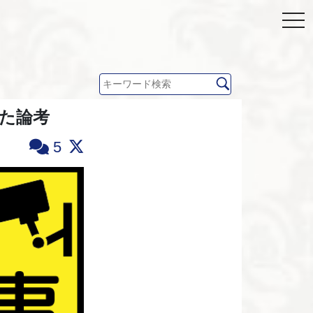
した論考
5