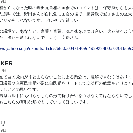
月9日
相が亡くなった時の野田元首相の国会でのコメントは、保守層からも大
た意味では、野田さんが自民党に国会の場で、超党派で愛子さまの立太
アリかもしれないです。ぜひやって欲しい！
の議場で、あなたと、言葉と言葉、魂と魂をぶつけ合い、火花散るよう
た。勝ちっ放しはないでしょう、安倍さん。」
news.yahoo.co.jp/expert/articles/bfe3ac0471409e4939224b0ef0201be9
CKER
月9日
で自民党内がまとまらないことによる懸念は、理解できなくはありま
田議員や立憲民主党が逆に自民党をリードして立法府の総意をとりまと
ほしいとの思いです。
系カルトにも何らかしらの形で折り合いをつけなくてはならないでし
もこちらの有利な形でもっていってほしいです。
リ
月9日