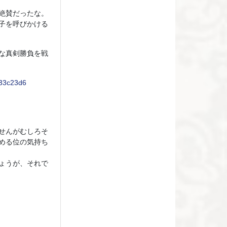
絶賛だったな。
子を呼びかける
な真剣勝負を戦
c33c23d6
せんがむしろそ
める位の気持ち
ょうが、それで