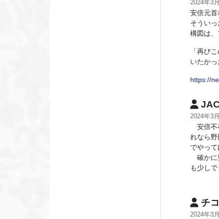
2024年3
安倍元首
そういっ
構図は、
「再びこ
いたかっ
https://
JA
2024年3
安倍不在
れなら野
でやって
確かに男
も少しで
チコ
2024年3