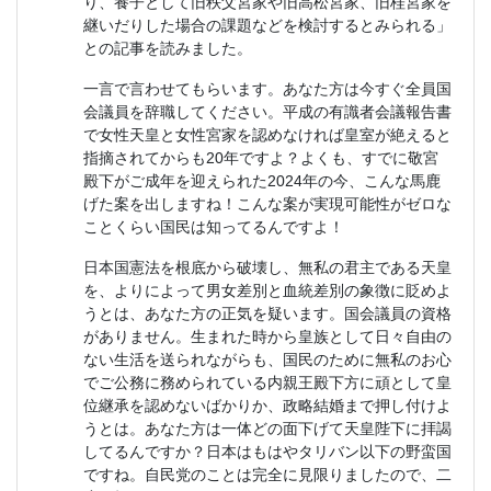
り、養子として旧秩父宮家や旧高松宮家、旧桂宮家を
継いだりした場合の課題などを検討するとみられる」
との記事を読みました。
一言で言わせてもらいます。あなた方は今すぐ全員国
会議員を辞職してください。平成の有識者会議報告書
で女性天皇と女性宮家を認めなければ皇室が絶えると
指摘されてからも20年ですよ？よくも、すでに敬宮
殿下がご成年を迎えられた2024年の今、こんな馬鹿
げた案を出しますね！こんな案が実現可能性がゼロな
ことくらい国民は知ってるんですよ！
日本国憲法を根底から破壊し、無私の君主である天皇
を、よりによって男女差別と血統差別の象徴に貶めよ
うとは、あなた方の正気を疑います。国会議員の資格
がありません。生まれた時から皇族として日々自由の
ない生活を送られながらも、国民のために無私のお心
でご公務に務められている内親王殿下方に頑として皇
位継承を認めないばかりか、政略結婚まで押し付けよ
うとは。あなた方は一体どの面下げて天皇陛下に拝謁
してるんですか？日本はもはやタリバン以下の野蛮国
ですね。自民党のことは完全に見限りましたので、二