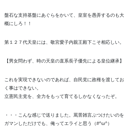
盤石な支持基盤にあぐらをかいて、皇室を愚弄するのも大
概にしろ！！
第１２７代天皇には、敬宮愛子内親王殿下こそ相応しい。
【男女問わず、時の天皇の直系長子優先による皇位継承】
これを実現できないのであれば、自民党に政権を渡してお
く事はできない。
立憲民主党を、全力をもって育てるしかなくなったぞ。
・・・こんな感じで送りました。罵詈雑言ぶつけたいのを
ガマンしただけでも、俺ってエライと思う（#^ω^）