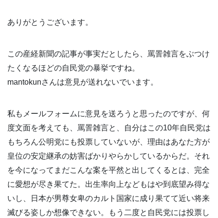
ありがとうございます。
この産経新聞の記事が事実だとしたら、罵詈雑言をぶつけ
たくなるほどの自民党の暴挙ですね。
mantokunさんは意見が送れないでいます。
私もメールフォームに意見を送ろうと思ったのですが、何
度文面を考えても、罵詈雑言と、自分はこの10年自民党は
もちろん公明党にも投票していないが、理由はあなた方が
皇位の安定継承の妨害ばかりやらかしているからだ。それ
を今になってまだこんな案を平然と出してくるとは、完全
に愛想が尽き果てた。出生率向上などもはや到底望み得な
いし、日本が男尊女卑のカルト国家に成り果てて近い将来
滅びる姿しか想像できない。もう二度と自民党には投票し