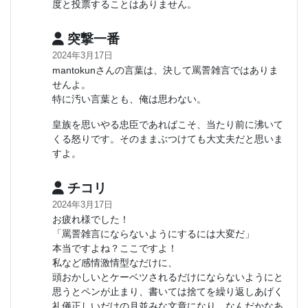
度と投票することはありません。
突撃一番
2024年3月17日
mantokunさんの言葉は、決して罵詈雑言ではありま
せんよ。
特に汚い言葉とも、俺は思わない。
皇族を思いやる忠臣であればこそ、当たり前に沸いて
くる怒りです。そのままぶつけても大丈夫だと思いま
すよ。
チコリ
2024年3月17日
お疲れ様でした！
「罵詈雑言にならないようにするには大変だ」
本当ですよね？ここですよ！
私など感情激情型なだけに、
頭おかしいとケーベツされるだけにならないようにと
思うとペンが止まり、書いては捨てを繰り返しあげく
礼儀正しいだけの月並みな文章になり、なんだかなあ