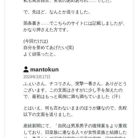
私も罵詈雑言、実名のあめあられ……でした。
で、先ほど、なんとか送りました。
箇条書き……でこちらのサイトには記載しましたが、
かなり押さえた方です。
(今回だけは)
自分を誉めてあげたい(笑)
よく頑張ったと。
mantokun
2024年3月17日
ふぇいさん、チコリさん、突撃一番さん、ありがとう
ございます。この文面はさすがに少し手を加えたの
で、最初はもっと罵倒に満ち満ちていました（汗）
とはいえ、何も言わないままのほうが嫌なので、先程
以下の文面を送りました。
産経新聞にて、「自民は男系男子の復帰案をより重視
しており、旧皇族に連なる人々が女性皇族と結婚した