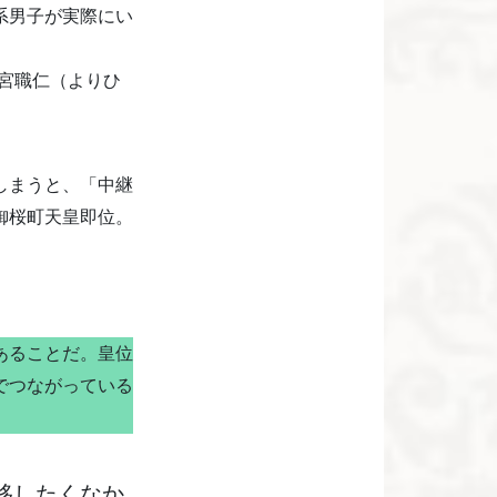
系男子が実際にい
宮職仁（よりひ
しまうと、「中継
御桜町天皇即位。
あることだ。皇位
でつながっている
移したくなか