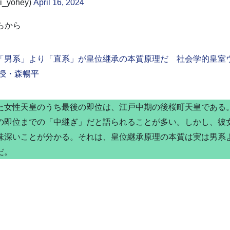
_yohey)
April 16, 2024
らから
「男系」より「直系」が皇位継承の本質原理だ 社会学的皇室
教授・森暢平
女性天皇のうち最後の即位は、江戸中期の後桜町天皇である
の即位までの「中継ぎ」だと語られることが多い。しかし、彼
味深いことが分かる。それは、皇位継承原理の本質は実は男系
だ。