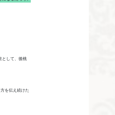
皇として、後桃
り方を伝え続けた
。