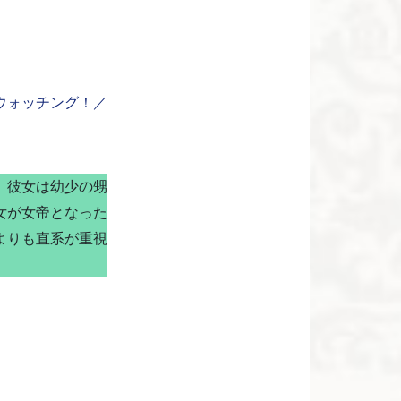
ウォッチング！／
。彼女は幼少の甥
女が女帝となった
よりも直系が重視