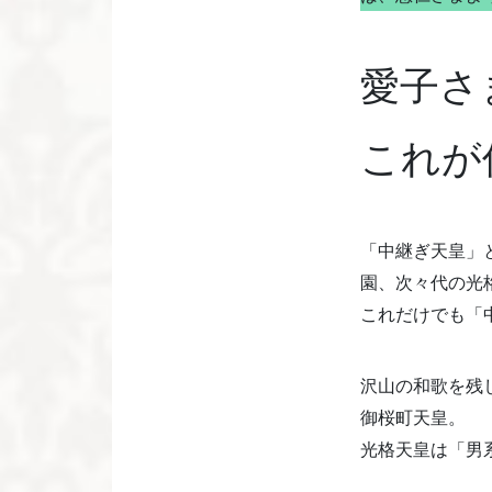
愛子さ
これが
「中継ぎ天皇」
園、次々代の光
これだけでも「
沢山の和歌を残
御桜町天皇。
光格天皇は「男