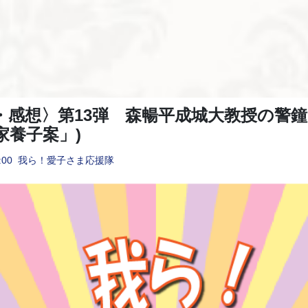
・感想〉第13弾 森暢平成城大教授の警鐘
家養子案」)
:00
我ら！愛子さま応援隊