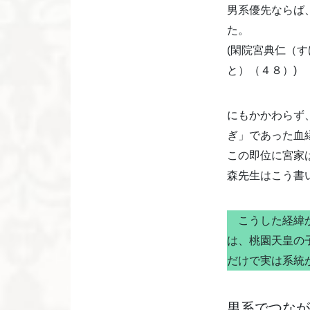
男系優先ならば
た。
(閑院宮典仁（
と）（４８）)
にもかかわらず
ぎ」であった血
この即位に宮家
森先生はこう書
こうした経緯か
は、桃園天皇の
だけで実は系統
男系でつなが