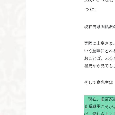
った。
現在男系固執派
実際に上皇さま
いう意味にとれ
おことば、ふる
歴史から見ても
そして森先生は
現在、旧宮家復
直系継承こそが
ば、悠仁さまよ