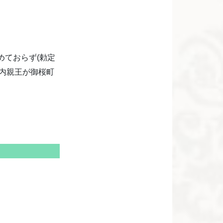
。
めておらず(勅定
内親王が御桜町