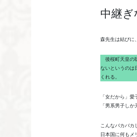
中継ぎ
森先生は結びに
後桜町天皇の聡
ないというのは
くれる。
「女だから」愛
「男系男子しか
こんなバカバカ
日本国に何もメ