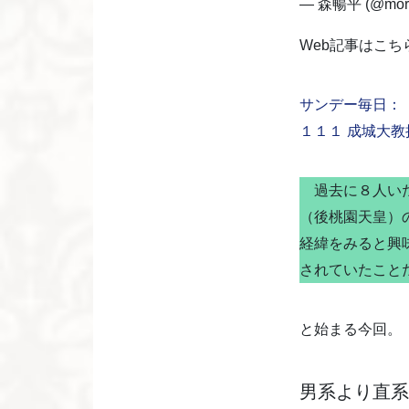
— 森暢平 (@mori
Web記事はこち
サンデー毎日：
１１１ 成城大
過去に８人いた
（後桃園天皇）
経緯をみると興
されていたこと
と始まる今回。
男系より直系