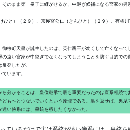
、そのまま第一皇子に継がせるか、中継ぎ候補になる宮家の男
すけひと）（２９）、京極宮公仁（きんひと）（２９）、有栖川
、御桜町天皇が誕生したのは、英仁親王が幼くして亡くなって
縁の遠い宮家が中継ぎでなくなってしまうことを防ぐ目的での
は反発したが、
いています。
ら分かることは、皇位継承で最も重要だったのは直系相続で
子どもへとつないでいくという原理である。裏を返せば、男系
が遠い傍系には、皇統を移したくなかった。
っているだけで実は系統が遠い傍系には、皇統を