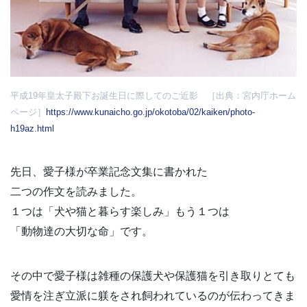
平成19年皇太子殿下お誕生日に際してのご近影
［出典：宮内庁ホーム
ページ］
https://www.kunaicho.go.jp/okotoba/02/kaiken/photo-
h19az.html
先日、愛子様が卒業記念文集に書かれた
二つの作文を読みました。
１つは「犬や猫と暮らす楽しみ」もう１つは
「動物達の大切な命」です。
その中で愛子様は雑種の保護犬や保護猫を引き取りとても
愛情を注ぎ立派に躾をされ飼われているのが伝わってきま