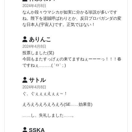
2024年4月8日
なんか段々ウマシカが如実に分かる珍説が多いです
ね。陛下を逆賊呼ばわりとか、反日プロパガンダの変
な日本人(宇宙人)です。正気ではない！
ありんこ
2024年4月8日
投票しました(笑)
今回もまたすっげぇの来てますねぇーーーっ！！！春
ですねぇ………( ´ㅁ` ; )
サトル
2024年4月8日
ぐ、ぐぇぇぇえぇぇ～！
えろえろえろえろえろ(SE……効果音)
……し、失礼しました……。
SSKA