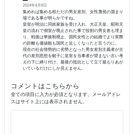
2024年4月8日
集めれば集める程ただの男女差別、女性蔑視の溜まり
場である事が明らかですね。
皇室が明治に同姓家族を受け入れ、大正天皇、昭和天
皇の流れで側室が廃止された事で役割の男女差も埋ま
り、戦後は華族制廃止、国民女性との結婚でより実際
の距離も価値観も国民と近しくなったと言うのに。
現在の社会情勢的に劣勢となった男女差別主義者が古
代の差別思想を梃子に皇室を当事者が望まない古い考
えの下に縛り付け、最後の抵抗として立て籠もりあが
いているだけにしか見えません。
コメントはこちらから
全ての項目に入力が必須となります。メールアドレ
スはサイト上には表示されません。