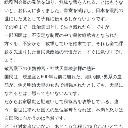
総務副会長の発信を知り、無駄な票を入れることはもうな
いと、お伝えに参りました。皇室を滅ぼし、日本を混乱の
世にした党として子孫に伝えるしかないようです。
その頃まで、政治集団として生き残れたら、ですが。
一部国民は、不安定な制度の中で皇位継承者となられた
方々を、不安から、攻撃している始末です。それも全て課
題を先送りした自民党政治の怠慢だと、すぐに気づくでし
ょう。
敬宮殿下の伊勢神宮・神武天皇稜参拝の熱狂
国民は、現皇室と600年も前に離れた、細い細い男系の血
筋が、例え明治天皇の女系で補強されたとしても、天皇に
なれるとは、思ってもいないんです。
だからお家騒動と勘違いして秋篠宮を攻撃している。違
う、俗世に塗れた国民の皇位簒奪となれば、不満と怒りは
自民党に向かうのは当然です。
どうせ対象者はいない、あと１５年程しのげばいいとでも