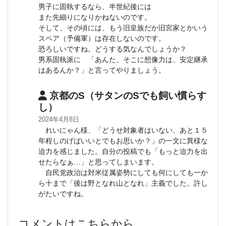
男子に固執するなら、半世紀後には
また先細りになりかねないのです。
そして、その頃には、もう旧皇族だか旧宮家とかいう
スペア（予備軍）は存在しないのです。
恐ろしいですね。どうする気なんでしょうか？
男系固執派に 「あんた、そこに想像力は、安定継承
はあるんか？」と言ってやりましょう。
京都のS（サタンのSでも飼い慣らす
し）
2024年4月8日
れいにゃん様、「どうせ対象者はいない、あと１５
年程しのげばいいとでもお思いか？」の一文に異様な
迫力を感じました。自分の投稿でも「もっと迫力を出
せたらなぁ…」と思ってしまいます。
自民党政治は対米従属姿勢にしても何にしても一か
ら十まで「後は野となれ山となれ」主義でした。許し
がたいですね。
コメントはこちらから