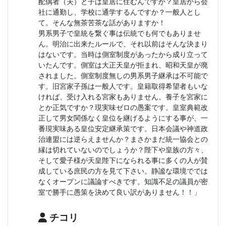
配偶者（夫）と子は皇居に住むんですか？皇居から会
社に通勤し、学校に通学するんですか？一般人とし
て。そんな無茶苦茶な話がありますか！
男系男子で皇統を繋ぐ事は伝統でも何でもありませ
ん。明治に出来たルールで、それ以前はそんな決まり
はないです。当時は側室制度があったから成り立って
いたんです。側室は大正天皇が拒まれ、昭和天皇が廃
されました。側室制度無しの男系男子継承は不可能で
す。旧宮家子孫は一般人です。皇籍取得希望者もいな
ければ、受け入れる宮家もありません。養子を宮家に
とか正気ですか？現実味ゼロの愚案です。皇室典範改
正して男女関係なく皇位を継げるようにする事が、一
番現実味ある皇位安定継承策です。日本会議や神道政
治連盟には逆らえませんか？まさかまだ統一協会との
縁は切れていないのでしょうか？陛下や皇族の方々、
そして愛子様が天皇陛下になられる事に多くの人が賛
成している庶民の方を見て下さい。静謐な環境ででは
なくオープンに議論すべきです。知識不足の議員が密
室で勝手に愚策を決めて良い訳がありません！！」
チコリ