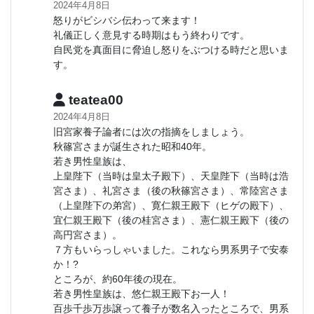
2024年4月8日
怒りがビシバシ伝わって来ます！
礼儀正しく意見する時期はもう終わりです。
自民党を真面目に脅迫し怒りをぶつける時だと思いま
す。
teatea00
2024年4月8日
旧宮家養子論者には次の指摘をしましょう。
秋篠宮さまが誕生された昭和40年。
若き男性皇族は、
上皇陛下（当時は皇太子殿下）、天皇陛下（当時は浩
宮さま）、礼宮さま（後の秋篠宮さま）、常陸宮さま
（上皇陛下の弟宮）、寛仁親王殿下（ヒゲの殿下）、
宜仁親王殿下（後の桂宮さま）、憲仁親王殿下（後の
高円宮さま）。
７方もいらっしゃいました。これなら男系男子で安泰
か！?
ところが、約60年後の現在。
若き男性皇族は、悠仁親王殿下お一人！
百歩千歩万歩譲って養子が数名入ったところで、男系