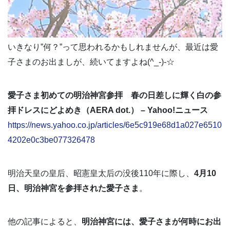
いきなり”何？”って思われるかもしれませんが、最近は愛
子さまのお出ましが、続いてますよね(^_-)-☆
愛子さま初めての明治神宮参拝 春の日差しに輝く白の参
拝ドレスにどよめき（AERA dot.） – Yahoo!ニュース
https://news.yahoo.co.jp/articles/6e5c919e68d1a027e6510
4202e0c3be077326478
明治天皇の皇后、昭憲皇太后の没後110年に際し、
4月10
日、明治神宮を参拝された愛子さま
。
他の記事によると、
明治神宮には、愛子さまが何時にお出