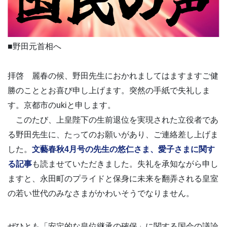
■野田元首相へ
拝啓 麗春の候、野田先生におかれましてはますますご健
勝のこととお喜び申し上げます。突然の手紙で失礼しま
す。京都市のukiと申します。
このたび、上皇陛下の生前退位を実現された立役者であ
る野田先生に、たってのお願いがあり、ご連絡差し上げま
した。
文藝春秋4月号の先生の悠仁さま、愛子さまに関す
る記事
も読ませていただきました。失礼を承知ながら申し
ますと、永田町のプライドと保身に未来を翻弄される皇室
の若い世代のみなさまがかわいそうでなりません。
ぜひとも「安定的な皇位継承の確保」に関する国会の議論