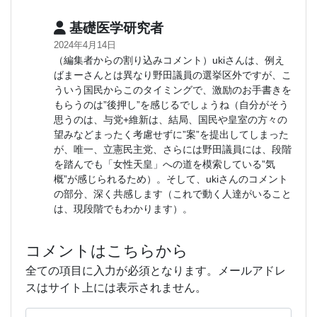
基礎医学研究者
2024年4月14日
（編集者からの割り込みコメント）ukiさんは、例え
ばまーさんとは異なり野田議員の選挙区外ですが、こ
ういう国民からこのタイミングで、激励のお手書きを
もらうのは”後押し”を感じるでしょうね（自分がそう
思うのは、与党+維新は、結局、国民や皇室の方々の
望みなどまったく考慮せずに”案”を提出してしまった
が、唯一、立憲民主党、さらには野田議員には、段階
を踏んでも「女性天皇」への道を模索している”気
概”が感じられるため）。そして、ukiさんのコメント
の部分、深く共感します（これで動く人達がいること
は、現段階でもわかります）。
コメントはこちらから
全ての項目に入力が必須となります。メールアドレ
スはサイト上には表示されません。