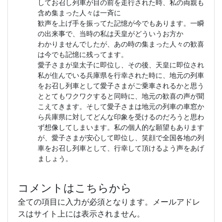
してお召し列車が目の前を走行された時、私の両親も
含め集まった人々は一斉に
歓声を上げ手を振ってた記憶が今でもあります。一瞬
の出来事で、当時の私は天皇がどういうお方か
わかりませんでしたが、あの時の集まった人々の歓喜
は今でも記憶に残ってます。
愛子さまが皇太子に即位し、その後、天皇に即位され
私が住んでいる兵庫県を行幸された時に、地元の列車
をお召し列車として愛子さまがご乗車されるかと思う
ととてもワクワクすると同時に、地元の歓喜の声が聞
こえてきます。そして愛子さまは地元の列車の車窓か
ら兵庫県に対してどんな印象を受けるのだろうと思わ
ず想像してしまいます。私の個人的な願望もあります
が、愛子さまが安心して即位し、笑顔で全国各地の列
車をお召し列車として、行幸して頂けるよう声をあげ
ましょう。
コメントはこちらから
全ての項目に入力が必須となります。メールアドレ
スはサイト上には表示されません。