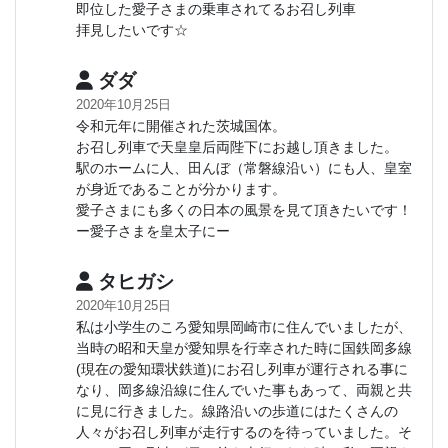
即位した愛子さまの乗車されてるお召し列車
拝見したいです☆
ダダ
2020年10月25日
令和元年に開催された茨城国体。
お召し列車で天皇皇后両陛下にお越し頂きました。
駅のホームに人、田んぼ（常磐線沿い）にも人、皇室
が身近であることが分かります。
愛子さまにも多くの日本の風景を見て頂きたいです！
ー愛子さまを皇太子にー
タヒガシ
2020年10月25日
私は小学生のころ愛知県岡崎市に住んでいましたが、
当時の昭和天皇が愛知県を行幸された時に国鉄岡多線
(現在の愛知環状鉄道)にお召し列車が運行される事に
なり、岡多線沿線に住んでいた事もあって、両親と共
に見に行きました。線路沿いの歩道にはたくさんの
人々がお召し列車が走行するのを待っていました。そ