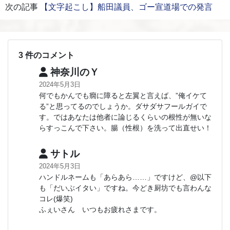
次の記事
【文字起こし】船田議員、ゴー宣道場での発言
3 件のコメント
神奈川のＹ
2024年5月3日
何でもかんでも癇に障ると左翼と言えば、”俺イケて
る”と思ってるのでしょうか。ダサダサフールガイで
す。ではあなたは他者に論じるくらいの根性が無いな
らすっこんで下さい。腸（性根）を洗って出直せい！
サトル
2024年5月3日
ハンドルネームも「あらあら……」ですけど、@以下
も「だいぶイタい」ですね。今どき厨坊でも言わんな
コレ(爆笑)
ふぇいさん いつもお疲れさまです。