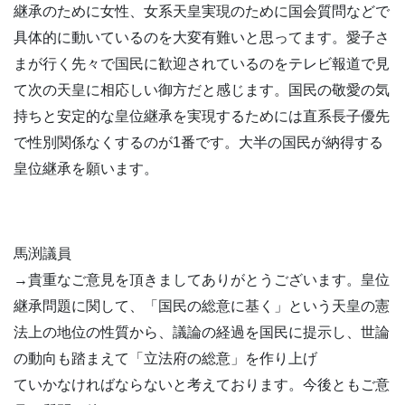
継承のために女性、女系天皇実現のために国会質問などで
具体的に動いているのを大変有難いと思ってます。愛子さ
まが行く先々で国民に歓迎されているのをテレビ報道で見
て次の天皇に相応しい御方だと感じます。国民の敬愛の気
持ちと安定的な皇位継承を実現するためには直系長子優先
で性別関係なくするのが1番です。大半の国民が納得する
皇位継承を願います。
馬渕議員
→貴重なご意見を頂きましてありがとうございます。皇位
継承問題に関して、「国民の総意に基く」という天皇の憲
法上の地位の性質から、議論の経過を国民に提示し、世論
の動向も踏まえて「立法府の総意」を作り上げ
ていかなければならないと考えております。今後ともご意