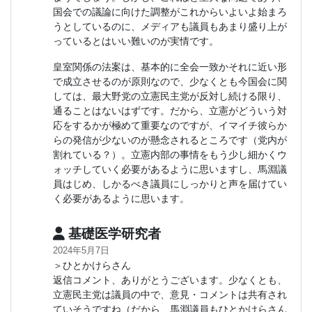
国会での議論に向けた調整がこれからいよいよ始まろ
うとしているのに、メディアも議員もあまり盛り上が
っているとはいい難いのが実情です。
皇室関係の法案は、基本的に全会一致かそれに近い形
で成立させるのが原則なので、少なくとも今国会に関
しては、最大野党の立憲民主党が反対し続ける限り、
通ることはないはずです。だから、立憲がどういう対
応をするかが極めて重要なのですが、イマイチ彼らか
らの発信が少ないのが懸念されるところです（党内が
割れている？）。立憲内部の事情をもう少し細かくウ
ォッチしていく必要があるように思いますし、馬淵議
員はじめ、しかるべき議員にしっかりと声を届けてい
く必要があるように思います。
基礎医学研究者
2024年5月7日
＞ひとかけらさん
返信コメント、ありがとうございます。少なくとも、
立憲民主党は議員の中で、意見・コメントは共有され
ていそうですね（だから、馬淵議員もひとかけらさん