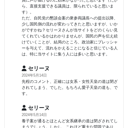
員に声が届けるのに効果がなかったと思います（だか
ら、直接支援できる議員は、限られていると思いま
す）。
ただ、自民党の懇談会案の衆参両議長への提出以降、
少し国民側の流れが変わってきたと思いますが、いか
がですかね？セリーヌさんが当サイトをどのくらい見
てくれているかはわかりませんが、国民の声を伝え続
けていくことが、結局のところ、政治家にプレッシャ
ーを与えて、流れをかえることになると信じている人
は、特に当サイトに集う人には多いと思います。
セリーヌ
2024年5月14日
先程のコメント、正確には女系・女性天皇の道は閉ざ
されてしまう、でした。もちろん愛子天皇の道も、で
す。
セリーヌ
2024年5月14日
養子案が通るとほとんど女系継承の道は閉ざされてし
まうでしょう。しかし、これほど重大な問題であり、