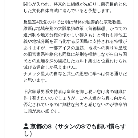
関心が失われ、将来的に組織が先細りし商売目的と化
した文化自体自滅に進んでいると予想します。
反皇室4政党の中で公明は母体の独善的な宗教教義、
維新は地域差別の大阪単独政策（首都構想、かつての
道州制や地方分権の懐かしい響きも）と何れも排他主
義や地域分断を正当化する反国民に支持される特徴が
ありますが、一部アイヌの血筋、地域への拘りや皇統
の旧宮家系神格化も同様に差別を標榜しながら自ら国
民との距離を深め隔絶したカルト集団と位置付けられ
滅びる運命しか見えません。
ナメック星人の自存と共生の思想に学べは仰る通りだ
と思います。
旧宮家系男系支持者は皇室を御し易い怠け者の組織に
作り替えたいのでしょうが、ご本人達から真っ向から
否定されているのに無駄な努力と感じないのが致命的
に頭が悪い点です。
京都のS（サタンのSでも飼い慣らす
し）