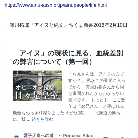
https://www.ainu-assn.or.jp/ainupeople/life.html
・瀬川拓郎『アイヌと縄文』ちくま新書2016年2月10日