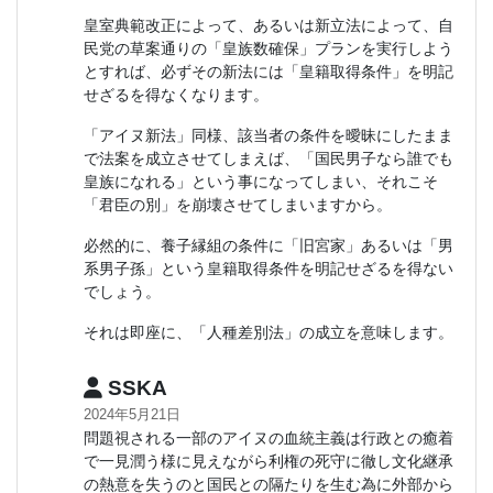
皇室典範改正によって、あるいは新立法によって、自
民党の草案通りの「皇族数確保」プランを実行しよう
とすれば、必ずその新法には「皇籍取得条件」を明記
せざるを得なくなります。
「アイヌ新法」同様、該当者の条件を曖昧にしたまま
で法案を成立させてしまえば、「国民男子なら誰でも
皇族になれる」という事になってしまい、それこそ
「君臣の別」を崩壊させてしまいますから。
必然的に、養子縁組の条件に「旧宮家」あるいは「男
系男子孫」という皇籍取得条件を明記せざるを得ない
でしょう。
それは即座に、「人種差別法」の成立を意味します。
SSKA
2024年5月21日
問題視される一部のアイヌの血統主義は行政との癒着
で一見潤う様に見えながら利権の死守に徹し文化継承
の熱意を失うのと国民との隔たりを生む為に外部から