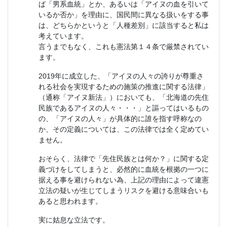
ば「男系血統」とか、あるいは「アイヌの血を引いて
いるか否か」を理由に、国民間に異なる扱いをする事
は、どちらかというと「人種差別」に該当すると私は
考えています。
言うまでもなく、これも憲法第１４条で厳禁されてい
ます。
2019年に成立した、「アイヌの人々の誇りが尊重さ
れる社会を実現するための施策の推進に関する法律」
（通称「アイヌ新法」）においても、「北海道の先住
民族であるアイヌの人々・・・」と謳ってはいるもの
の、「アイヌの人々」が具体的に誰を指す呼称なの
か、その定義については、この法律では全く定めてい
ません。
おそらく、法律で「先住民族とは何か？」に関する定
義づけをしてしまうと、必然的に血統を根拠の一つに
据える事を避けられない為、上記の理由によって違憲
立法の疑いが生じてしまうリスクを避ける意味合いも
あると思われます。
実に姑息な立法です。