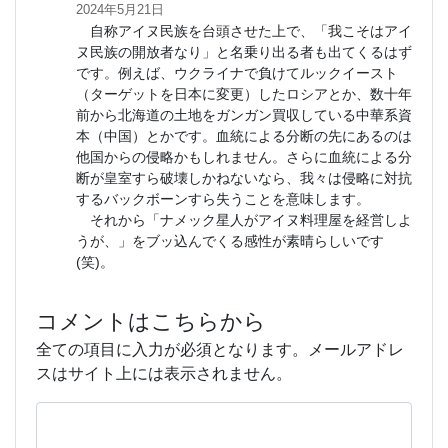
2024年5月21日
自称アイヌ民族を台頭させた上で、「我こそはアイ
ヌ民族の開放者なり」と名乗り出る者も出てくるはず
です。例えば、ウクライナで負けてルックイースト
（ターゲットを日本に変更）したロシアとか、数十年
前から北海道の土地をガンガン買収している中華系資
本（中国）とかです。血統による分断の先にあるのは
他国からの侵略かもしれません。さらに血統による分
断が皇室すら破壊しかねないなら、我々は侵略に対抗
するバックボーンすら失うことを意味します。
それから「ナメック星人がアイヌ料理屋を経営しよ
うが、」をブッ込んでくる感性が素晴らしいです
(笑)。
コメントはこちらから
全ての項目に入力が必須となります。メールアドレ
スはサイト上には表示されません。