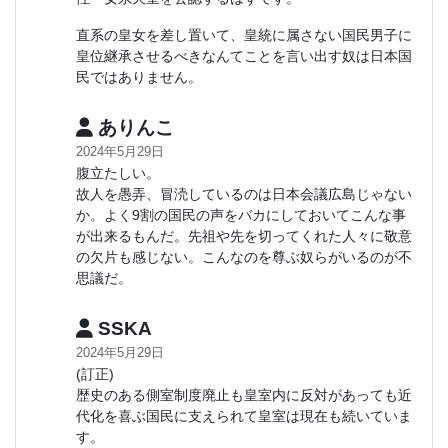
直系の皇女を差し置いて、皇統に属さない国民男子に
皇位継承させるべきなんてことを言い出す奴は日本国
民ではありません。
ありんこ
2024年5月29日
腹立たしい。
故人を愚弄、冒涜しているのは日本会議広島じゃない
か。よく9割の国民の声をバカにしておいてこんな事
が出来るもんだ。先祖や先を切ってくれた人々に敬意
の欠片も感じない。こんなのを尊ぶ奴らがいるのが不
思議だ。
SSKA
2024年5月29日
(訂正)
歴史のある側室制度廃止も皇室内に反対があっても近
代化を喜ぶ国民に支えられて皇室は現在も続いていま
す。