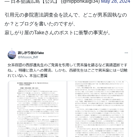
— 日本会議広島【公式】 (@nipponkaigi34)
May 28, 2024
引用元の参院憲法調査会を読んで、どこが男系固執なの
か？とブログを書いたのですが、
寂しがり屋のTakeさんのポストに衝撃の事実が。