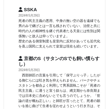
SSKA
2024年5月29日
死者の民主主義の悪用、中身の無い空の器を遠縁でも
男のみで継げとは一言も残されていない、治世と共に
時代の人の精神性を継ぐ代表者たる天皇には性別は関
係無いと故人は仰っていますよ。
歴史のある側室制度も皇室内に反対があっても近代化
を喜ぶ国民に支えられて皇室は現在も続いています。
京都のS（サタンのSでも飼い慣らす
し）
2024年5月29日
西部師匠の言葉を引用して「保守ぶりっ子」したが
る御仁らには吐き気を抑えられません。バークやチェ
スタトンを都合よく利用して男系固執こそが「死者の
民主主義」に適うと宣う奴らは、縄文期から奈良期ま
では日本史に含めないとでも言うのでしょうか。「世
論の逆が概ね正しい」と師匠が言ったとて、死者の願
いを捻じ曲げて生者を従わせようという行き方は、そ