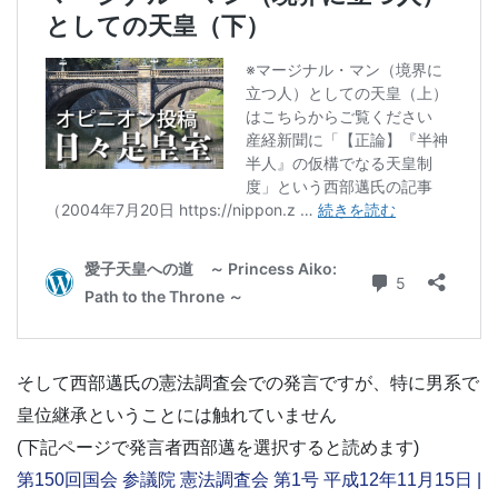
そして西部邁氏の憲法調査会での発言ですが、特に男系で
皇位継承ということには触れていません
(下記ページで発言者西部邁を選択すると読めます)
第150回国会 参議院 憲法調査会 第1号 平成12年11月15日 |