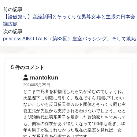
前の記事
【論破祭り】産経新聞とそっくりな男尊女卑と主張の日本会
議広島
次の記事
princess AIKO TALK（第83回）皇室バッシング。そして嫉妬
5 件のコメント
mantokun
2024年5月29日
どこまで死者を私物化したら気が済むのでしょうね。
天皇陛下に明確に弓引く、現在ですら1割以下しかい
ない、しかも反日反天皇カルト団体とそっくり同じ主
義主張が先祖から支持されるわけないでしょう。たと
え明治時代に男系男子を規定した政治家たちであって
も、側室の存在があり得なくなって100年も過ぎ、40
年も男子が生まれなかった現在の皇室を見れば、女
性・女系天皇を公認するはずです。