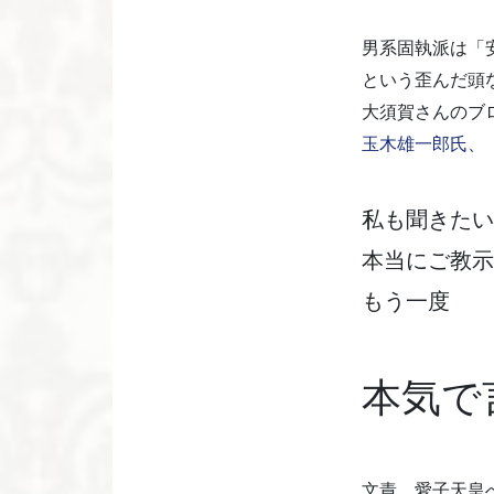
男系固執派は「
という歪んだ頭
大須賀さんのブ
玉木雄一郎氏、
私も聞きたい
本当にご教示
もう一度
本気で
文責 愛子天皇