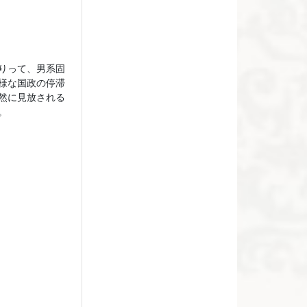
りって、男系固
様な国政の停滞
然に見放される
。