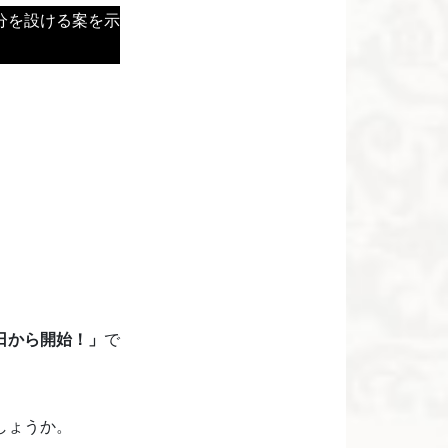
分を設ける案を示
日から開始！」
で
しょうか。