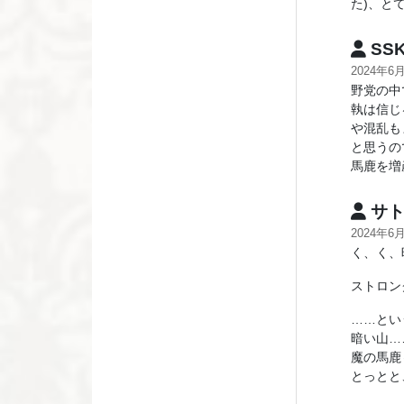
た)、と
SS
2024年6
野党の中
執は信じ
や混乱も
と思うの
馬鹿を増
サト
2024年6
く、く、
ストロン
……とい
暗い山…
魔の馬鹿
とっとと