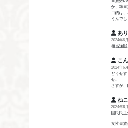
皇族数の
か、準皇
目的は、
うんでし
あり
2024年6
相当逆賊
こ
2024年6
どうせす
せ。
さすが、
ねこ
2024年6
国民民主
女性皇族