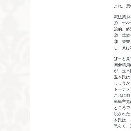
これ、思
憲法第1
① すべ
治的、経
② 華族
③ 栄誉
し、又は
ぱっと見
国会議員
が、玉木
玉木氏は
しょうか
トーナメ
これに倣
民民主党
ところで
脱された
木氏は、
恐らく、