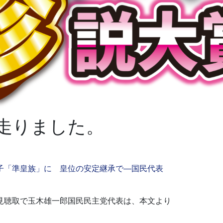
走りました。
子「準皇族」に 皇位の安定継承で―国民代表
見聴取で玉木雄一郎国民民主党代表は、本文より