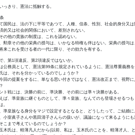
いっきり、憲法に抵触する。
4条
て国民は、法の下に平等であつて、人種、信条、性別、社会的身分又は
済的又は社会的関係において、差別されない。
その他の貴族の制度は、これを認めない。
、勲章その他の栄典の授与は、いかなる特権も伴はない。栄典の授与は
将来これを受ける者の一代に限り、その効力を有する。
で、第1項違反、第2項違反ではないか。
は公務員として、憲法第99条に規定されているように、憲法尊重義務
氏は、それを分かっているのでしょうか？
今回の提案をするに、単なる思い付きではなく、憲法改正まで、視野に
？
ント戦には、決勝の前に、準決勝、その前には準々決勝がある。
えば、準皇族に継ぐものとして、準々皇族、なんてのも登場させるつも
は。
、準皇族なる身分をマジで設定するとなると、どうしたって、ご結婚に
、小室眞子さんや黒田清子さんらの扱いが、議論になって来るようにも
そこまで考えているのでしょうか？
玉木氏は、軽薄凡人だから(以前、私は、玉木氏のことを、軽薄才人、