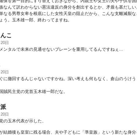
確保を第一目的にすり替えておきながら、内親王や女王の夫や子供を国
族なんて訳わからない憲法違反の身分を創出するとか、矛盾も甚だしい
単なる男尊女卑を根底にした女性天皇の阻止だから、こんな支離滅裂な
ょう。玉木雄一郎、終わってますね。
んこ
月20日
メンタルで未来の見通せないブレーンを重用してるんですねぇ…
ん
月20日
ぐに撤回するんじゃないですかね。深い考えも何もなく、倉山のうけう
国賊民主党の党首玉木雄一郎だな。
派
月20日
党の玉木代表が示した、
が結婚後も皇室に残る場合、夫や子どもに「準皇族」という新たな身分