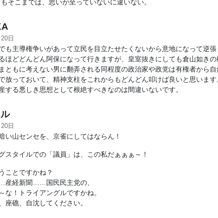
てもそこまでは、思いが至っていないに違いない。
KA
月20日
でも主導権争いがあって立民を目立たせたくないから意地になって逆張
るほどどんどん阿保になって行きますが、皇室抜きにしても倉山如きの
まともに考えない男に翻弄される同程度の政治家や政党は有権者から自
で放っておいて、精神支柱をこれからもどんどん叩けば良いと思います
産する悪しき思想として根絶すべきなのは間違いないです。
ル
月20日
暗い山センセを、京雀にしてはならん！
グスタイルでの「議員」は、この私だぁぁぁ～！
うことですかね？
…産経新聞……国民民主党の、
～な！トライアングルですかね。
、座礁、自沈してください。