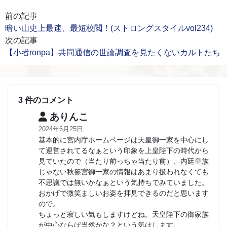
前の記事
暗い山史上最速、最短校閲！(ストロングスタイルvol234)
次の記事
【小者ronpa】共同通信の世論調査を見たくないカルトたち
3 件のコメント
ありんこ
2024年6月25日
基本的に宮内庁ホームページは天皇御一家を中心にし
て運営されてるなぁという印象を上皇陛下の時代から
見ていたので（当たり前っちゃ当たり前）、内廷皇族
じゃない秋篠宮御一家の情報はあまり扱われなくても
不思議では無いかなぁという気持ちでみていました。
おかげで微笑ましいお姿を拝見できるのだと思います
ので。
ちょっと寂しい気もしますけどね。天皇陛下の御家族
が中心ならば当然かな？という気はします。