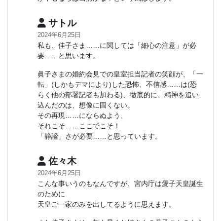
サトル
2024年6月25日
私も、佳子さま……に関しては「細心の注意」が必
要……と思います。
眞子さまの婚約会見での皇室担当記者の笑顔が、「一
転」(しかもデマにより)した恐怖、不信感……は(恐
らく他の部署記者も加わる)、徹底的に、精神を追い
込んだのは、想像に固くない。
その再現……にならぬよう、
それこそ……ここでこそ！
「静謐」さが必要……と思っています。
佐々木
2024年6月25日
こんな事いうのもなんですが、宮内庁は愛子天皇誕生
のために
天皇ご一家のみを出してるように思えます。