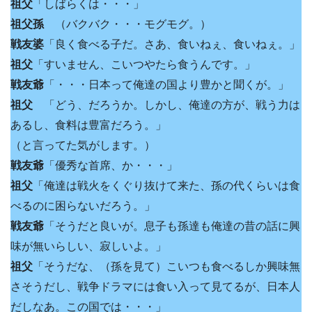
祖父
「しばらくは・・・」
祖父孫
（バクバク・・・モグモグ。）
戦友婆
「良く食べる子だ。さあ、食いねぇ、食いねぇ。」
祖父
「すいません、こいつやたら食うんです。」
戦友爺
「・・・日本って俺達の国より豊かと聞くが。」
祖父
「どう、だろうか。しかし、俺達の方が、戦う力は
あるし、食料は豊富だろう。」
（と言ってた気がします。）
戦友爺
「優秀な首席、か・・・」
祖父
「俺達は戦火をくぐり抜けて来た、孫の代くらいは食
べるのに困らないだろう。」
戦友爺
「そうだと良いが。息子も孫達も俺達の昔の話に興
味が無いらしい、寂しいよ。」
祖父
「そうだな、（孫を見て）こいつも食べるしか興味無
さそうだし、戦争ドラマには食い入って見てるが、日本人
だしなあ。この国では・・・」