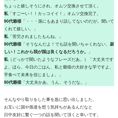
ちょっと嬉しそうにされ、オムツ交換させて頂く。
私
「すごーい！！カッコイイ！」オムツ交換完了。
90代爺様
「・・・孫にもあまり話してないのだが。聞いて
くれて嬉しい。」
私
「苦労されましたもんね。」
90代爺様
「そうなんだよ！でも話を聞いちゃくれない、
寂
しい！これから我が国は良くなるだろうか。
」
私
（どっかで聞いたようなフレーズだあ。）「大丈夫です
よ。ほら、今日のごはん、私と爺様の大好きな芋ですよ。
芋食べて未来を信じましょ。」
90代爺様
「大丈夫かあ、うん、そうだな。」
そんなやり取りをした事を急に思い出しました。
お互いに国や孫達を想う気持ちがあるんだなと
日中友好に繫ぐ一つの話を聞いて頂くと幸いです。