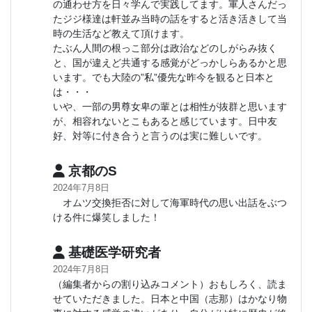
の通わせ方を日々学んで実践してます。軍人さんだっ
たジジ様達は軒並み当時の話をすると活き活きして当
時の生活など教えて頂けます。
たぶん人間の根っこ部分は政治などのしがらみ抜く
と、国が違えど共通する感覚がどっかしらあるかと思
います。でも大陸の”私”優先な昨今を観ると日本と
は・・・
いや、一部の男尊女卑の輩とは相性が抜群と思います
が、相容れないとこもあると感じています。日中友
好、対等に付き合うと言うのは実に難しいです。
京都のS
2024年7月8日
オムツ交換拒否に対して海軍時代の思い出話をぶつ
ける件に爆笑しました！
基礎医学研究者
2024年7月8日
（編集者からの割り込みコメント）おもしろく、読ま
せていただきました。日本と中国（志那）はかなり物