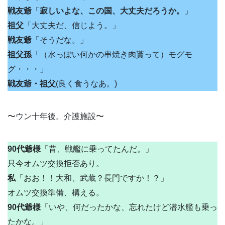
戦友爺
「
寂しいよな、この国、大丈夫だろうか。
」
祖父
「大丈夫だ、信じよう。」
戦友爺
「そうだな。」
祖父孫
「（水っぽい何かの串焼き肉貰って）モグモ
グ・・・」
戦友爺・祖父
(良く食うなあ。)
〜ウン十年後。介護施設〜
90代爺様
「昔、戦艦に乗ってたんだ。」
只今オムツ交換拒否あり。
私
「おお！！大和、武蔵？長門ですか！？」
オムツ交換準備、構える。
90代爺様
「いや、何だったかな、忘れたけど潜水艦も乗っ
たかな。」