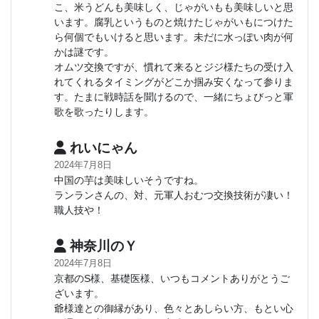
こ、米うどんも美味しく、じゃがいもも美味しいと思
います。腐乳というものと焼けたじゃがいもにつけた
ら何個でもいけると思います。未だに水っぽい肉が何
かは謎です。
オムツ交換ですが、慣れて来るとジジ様たちの受け入
れてくれるタイミングがどこか掴み安くなって参りま
す。たまに戦時話を聞けるので、一緒にちょびっと軍
歌を歌ったりします。
れいにゃん
2024年7月8日
中国の芋は美味しいそうですね。
ランランさんの、対、元軍人おむつ交換技術が凄い！
職人技や！
神奈川のＹ
2024年7月8日
京都のS様、基礎医様、いつもコメントありがとうご
ざいます。
爺様達との御縁があり、色々とあしらい方、もとい心