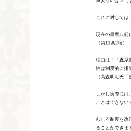
重要なのは２で
これに対しては
現在の皇室典範
（第11条2項）
理由は「『直系
性は制度的に排
（高森明勅氏「皇嗣と皇
しかし実際には
ことはできない
むしろ制度を改
ることができま