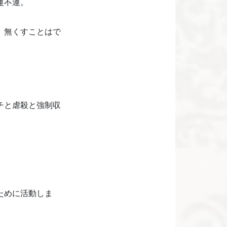
運不運。
、無くすことはで
チと虐殺と強制収
ために活動しま