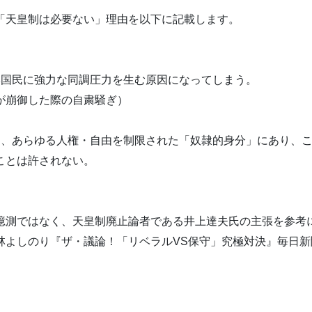
「天皇制は必要ない」理由を以下に記載します。
本国民に強力な同調圧力を生む原因になってしまう。
が崩御した際の自粛騒ぎ）
は、あらゆる人権・自由を制限された「奴隷的身分」にあり、
ことは許されない。
憶測ではなく、天皇制廃止論者である井上達夫氏の主張を参考
林よしのり『ザ・議論！「リベラルVS保守」究極対決』毎日新聞