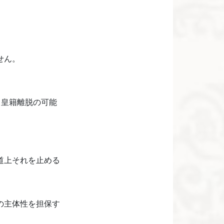
せん。
、皇籍離脱の可能
道上それを止める
の主体性を担保す