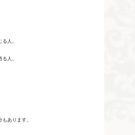
じる人。
悟る人。
分もあります。