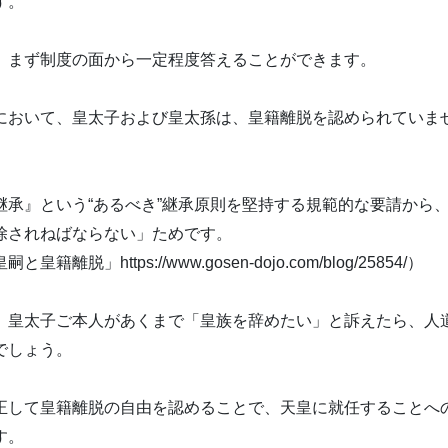
す。
、まず制度の面から一定程度答えることができます。
において、皇太子および皇太孫は、皇籍離脱を認められていま
継承』という“あるべき”継承原則を堅持する規範的な要請から
除されねばならない」ためです。
籍離脱」https://www.gosen-dojo.com/blog/25854/）
、皇太子ご本人があくまで「皇族を辞めたい」と訴えたら、人
でしょう。
正して皇籍離脱の自由を認めることで、天皇に就任することへ
す。