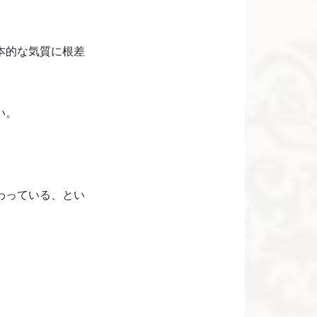
本的な気質に根差
い。
わっている、とい