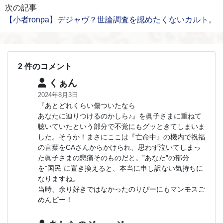
次の記事
【小者ronpa】デジャヴ？世論調査を認めたくないカルト。
2 件のコメント
くぁん
2024年8月3日
『あとどれくらい傷ついたなら
あなたに辿りつけるのかしら♪』を眞子さまに重ねて
聴いていたという部分で不覚にもグッときてしまいま
した。そうか！まさにここは『亡命中』の機内で祝福
の言葉をCAさんからかけられ、思わず泣いてしまっ
た眞子さまの悲痛そのものだと。”あなた”の部分
を”国民”に置き換えると、本当に申し訳ない気持ちに
なりますね。
当時、余り好きではなかったのりぴーにもマンモスご
めんピー！