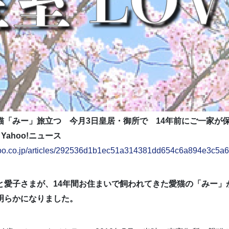
猫「みー」旅立つ 今月3日皇居・御所で 14年前にご一家が
 Yahoo!ニュース
hoo.co.jp/articles/292536d1b1ec51a314381dd654c6a894e3c5a
と愛子さまが、14年間お住まいで飼われてきた愛猫の「みー」
明らかになりました。