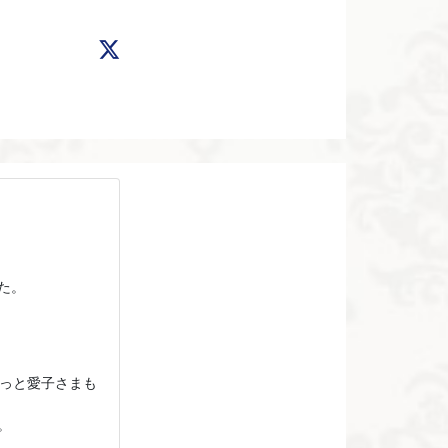
た。
きっと愛子さまも
。