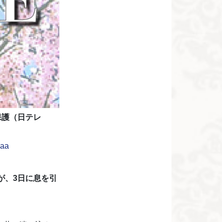
保護（日テレ
6aa
が、3日に息を引