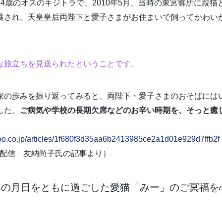
4歳のオスのキジトラで、2010年5月、当時の東宮御所に親猫
護され、天皇皇后両陛下と愛子さまがお住まいで飼ってかわい
な旅立ちを見送られたということです。
家の歩みを振り返ってみると、両陛下・愛子さまのおそばには
した。
ご病気や学校の長期欠席などのお辛い時期を、そっと癒
。
hoo.co.jp/articles/1f680f3d35aa6b2413985ce2a1d01e929d7ffb2f
日配信 友納尚子氏の記事より）
年の月日をともに過ごした愛猫「みー」のご冥福を