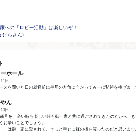
59回）政治家への「ロビー活動」は楽しいぞ！
かけらさん)
ト
ーホール
月11日
ースを聞いた日の就寝前に皇居の方角に向かってみーに黙祷を捧げまし
やん
月10日
の歳月を、辛い時も楽しい時も御一家と共に過ごされてきたのだから、
くお辛いことでしょう。
ー」は御一家に愛されて、きっと幸せに虹の橋を渡ったのだと思います