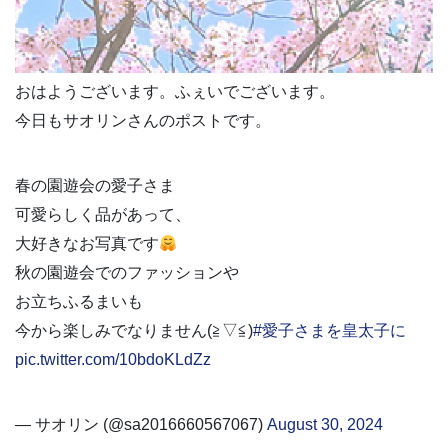
おはようございます。ふぇいでございます。
今日もサオリンさんのポストです。
春の園遊会の愛子さま
可愛らしく品があって、
大好きなお写真です
秋の園遊会でのファッションや
お立ちふるまいも
今から楽しみでなりません(≧▽≦)
#愛子さまを皇太子に
pic.twitter.com/10bdoKLdZz
— サオリン (@sa2016660567067)
August 30, 2024