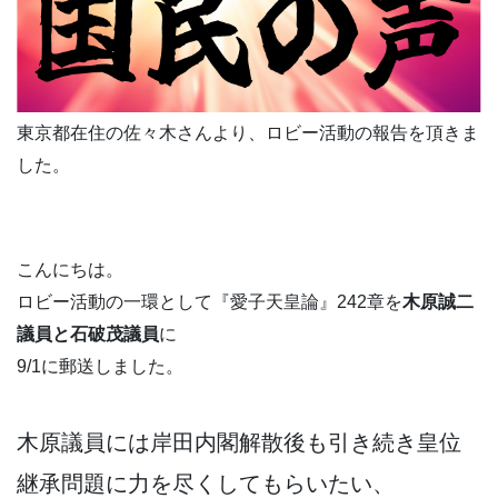
東京都在住の佐々木さんより、ロビー活動の報告を頂きま
した。
こんにちは。
ロビー活動の一環として『愛子天皇論』242章を
木原誠二
議員と石破茂議員
に
9/1に郵送しました。
木原議員には岸田内閣解散後も引き続き皇位
継承問題に力を尽くしてもらいたい、