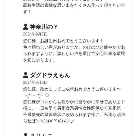
高校生活の素敵な思い出をたくさん作って頂きたいで
す！
神奈川のＹ
2024年9月7日
悠仁様、お誕生日おめでとうございます！
色々煩わしい声がありますが、のびのびと健やかであ
られますように。煩わしい声を退けて安心出来る環境
を切に祈ります。
ダグドラえもん
2024年9月6日
悠仁様、改めましてご成年おめでとうございます〜
╰(*´︶`*)╯♡
悠仁様がコレからも穏やかに健やかに幸せであります
様に、一日も早く男系女系男性女性関係なく直系第一
子最優先の皇位継承に改められます様に、私達も頑張
らねば＼＼\٩(๑`^´๑)۶//／／