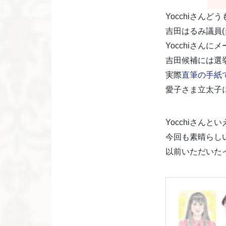
Yocchiさん
吉田はるみ議員
Yocchiさん
吉田候補には選
実際
直筆の手紙
愛子さま立太子
Yocchiさん
今回も素晴らし
以前いただいた