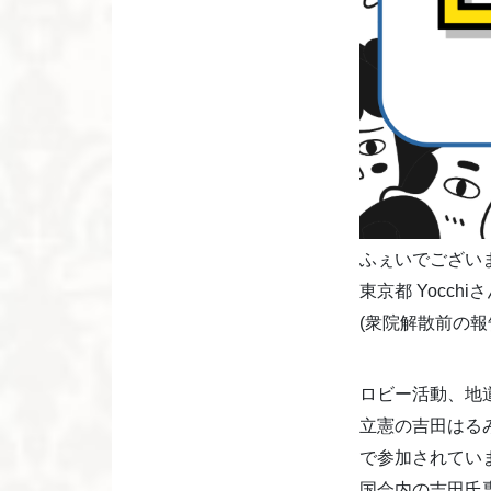
ふぇいでござい
東京都 Yocch
(衆院解散前の報
ロビー活動、地
立憲の吉田はる
で参加されてい
国会内の吉田氏