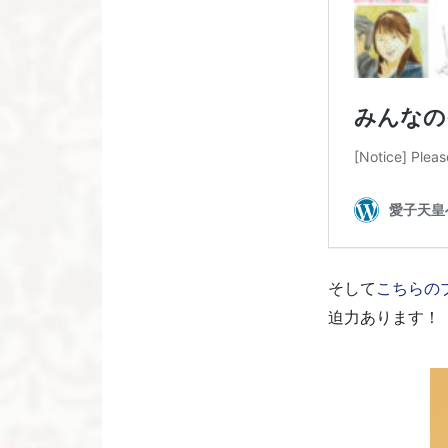
そして
こちらの
迫力あります！