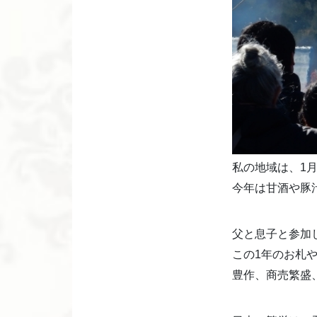
私の地域は、1
今年は甘酒や豚
父と息子と参加
この1年のお札
豊作、商売繁盛