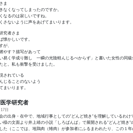
さま
きなくなってしまったのですか。
くなるのは寂しいですね。
くさないように声をあげてまいります。
研究者さま
ば懐かしいです。
すが、
燃やす？描写があって
い易く学成り難し 一瞬の光陰軽んじるべからず」と書いた女性の同級
たと。私も衝撃を受けました。
現されている
んじることのないよう
てまいります。
医学研究者
月17日
の出身・在中で、地域行事としての”どんど焼き”を理解しているわけ
い様の文面より井上靖の小説「しろばんば」で展開される”どんど焼き”
した（ここでは、地鶏肉（雉肉）が参加者にふるまわれたり、この１年