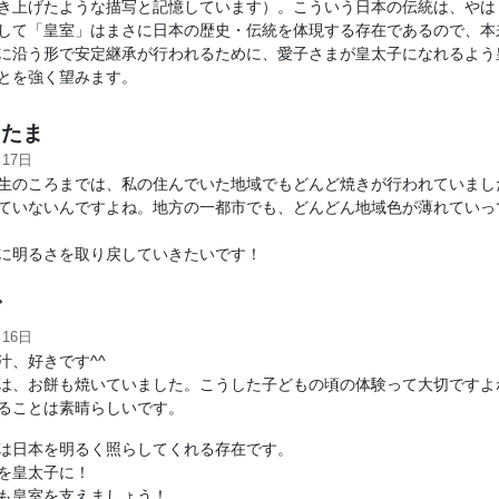
き上げたような描写と記憶しています）。こういう日本の伝統は、やは
して「皇室」はまさに日本の歴史・伝統を体現する存在であるので、本
に沿う形で安定継承が行われるために、愛子さまが皇太子になれるよう
とを強く望みます。
たま
月17日
生のころまでは、私の住んでいた地域でもどんど焼きが行われていまし
ていないんですよね。地方の一都市でも、どんどん地域色が薄れていっ
に明るさを取り戻していきたいです！
ダ
月16日
汁、好きです^^
は、お餅も焼いていました。こうした子どもの頃の体験って大切ですよ
ることは素晴らしいです。
は日本を明るく照らしてくれる存在です。
を皇太子に！
も皇室を支えましょう！