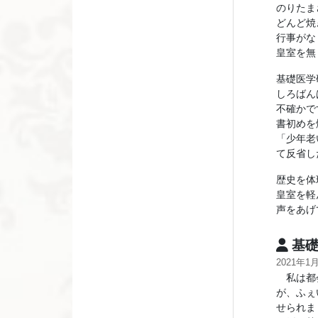
のりたま
どんど焼
行事がな
皇室を無
基礎医学
しろばん
不確かで
書初めを
「少年老
て反省し
歴史を体
皇室を軽
声をあげ
基礎
2021年1
私は都会
が、ふぇ
せられま