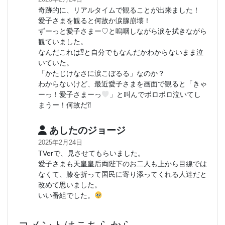
奇跡的に、リアルタイムで観ることが出来ました！
愛子さまを観ると何故か涙腺崩壊！
ずーっと愛子さまー♡と嗚咽しながら涙を拭きながら
観ていました。
なんだこれは⁇と自分でもなんだかわからないまま泣
いていた。
「かたじけなさに涙こぼるる」なのか？
わからないけど、最近愛子さまを画面で観ると「きゃ
ーっ！愛子さまーっ
」と叫んでボロボロ泣いてし
まうー！何故だ⁈
あしたのジョージ
2025年2月24日
TVerで、見させてもらいました。
愛子さまも天皇皇后両陛下のお二人も上から目線では
なくて、膝を折って国民に寄り添ってくれる人達だと
改めて思いました。
いい番組でした。