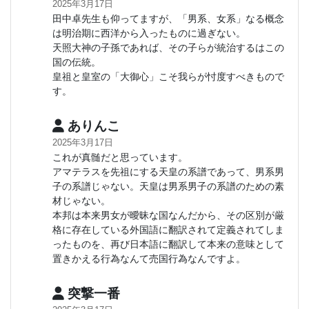
2025年3月17日
田中卓先生も仰ってますが、「男系、女系」なる概念
は明治期に西洋から入ったものに過ぎない。
天照大神の子孫であれば、その子らが統治するはこの
国の伝統。
皇祖と皇室の「大御心」こそ我らが忖度すべきもので
す。
ありんこ
2025年3月17日
これが真髄だと思っています。
アマテラスを先祖にする天皇の系譜であって、男系男
子の系譜じゃない。天皇は男系男子の系譜のための素
材じゃない。
本邦は本来男女が曖昧な国なんだから、その区別が厳
格に存在している外国語に翻訳されて定義されてしま
ったものを、再び日本語に翻訳して本来の意味として
置きかえる行為なんて売国行為なんですよ。
突撃一番