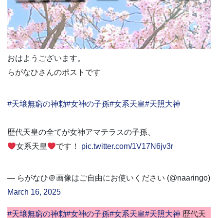
おはようございます。
らがなひさんのポストです
#天壌無窮の神勅
#女神の子孫
#女系天皇
#天照大神
歴代天皇の全てが女神アマテラスの子孫、
女系天皇
です！
pic.twitter.com/1V17N6jv3r
— らがなひ＠画像はご自由にお使いください (@naaringo)
March 16, 2025
#天壌無窮の神勅
#女神の子孫
#女系天皇
#天照大神
歴代天