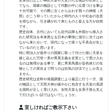
史実性の乏しい神武天皇や欠史八代も寓話や伝承とし
てなら、国家の物語として代数の中に位置づける事は
十分可能で、その際に古くからおわす我々の神様（天
照）がこう仰っていたからと時代の人々や社会の合意
を得ながら、引き継がれて来たものと捉える方が自然
です。
歴史自体、古代においても近代以降も外国から移入さ
れた研究法を本来異なる日本の事情に強引に当てはめ
ながら来たせいで、現代になって様々な不具合が生じ
ているのだと思います。
特に明治人が急作りの国家に取って付けた様に天皇を
捩じ込んだ万世一系や男系主義を史実として受け入れ
るのは無理がある事で、更に男系馬鹿が染色体だの生
物としての実在まで問うのは狂気の沙汰でとしか言え
ません。
歴史研究は史料や発掘調査により厳正に行う一方、国
の物語として天照大神が緩やかに包含する天皇の系譜
を国民が正しく受け入れ、女性天皇も女系子孫も支え
て行けばいい話ではないでしょうか。
宜しければご教示下さい