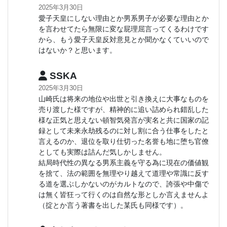
2025年3月30日
愛子天皇にしない理由とか男系男子が必要な理由とか
を言わせてたら無限に変な屁理屈言ってくるわけです
から、もう愛子天皇反対意見とか聞かなくていいので
はないか？と思います。
SSKA
2025年3月30日
山崎氏は将来の地位や出世と引き換えに大事なものを
売り渡した様ですが、精神的に追い詰められ錯乱した
様な正気と思えない頓智気発言が実名と共に国家の記
録として未来永劫残るのに対し割に合う仕事をしたと
言えるのか、退位を取り仕切った名誉も地に堕ち官僚
としても実際は詰んだ気しかしません。
結局時代性の異なる男系主義を守る為に現在の価値観
を捨て、法の範囲を無理やり越えて道理や常識に反す
る道を選ぶしかないのがカルトなので、誇張や中傷で
は無く皆狂って行くのは自然な形としか言えませんよ
（掟とか言う著書を出した某氏も同様です）。